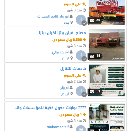
علي السوم
منذ 3 شهر
ابو ريان لتاجير المعدات
ا
20
جده
مصنع افران بيتزا افران بيتزا
8,500 ريال سعودي
منذ 3 شهر
افران نابولي
ا
18
الرياض
خادمات للتنازل
علي السوم
منذ 3 شهر
ام رزان
ا
1
الرياض
???? بوابات دخول ذكية للمؤسسات والشركات بأعلى مستوى أمان وجودة ????
1 ريال سعودي
منذ 3 شهر
mohamedtaif
M
1