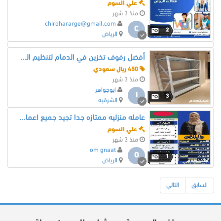
علي السوم
منذ 3 شهر
chirohararge@gmail.com
C
2
الرياض
أفضل رفوف تخزين في الدمام لتنظيم المستودعات والبيوت.
450 ريال سعودي
منذ 3 شهر
ابوجواهر
ا
3
الشرقيه
عامله منزليه ممتازه جدا تجيد جميع اعمال المنزل
علي السوم
منذ 3 شهر
om gnaat
O
1
الرياض
السابق
التالي