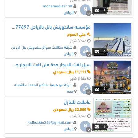
mohamed ashraf
M
1
الرياض
مؤسسه ساندويتش بانل بالرياص 0501777697
علي السوم
منذ 3 شهر
شركة مظلات سواتر سندويش بنل الرياض
ش
6
الرياض
سيزر لفت للايجار جدة مان لفت للايجار جده رافعة شوكية للايجار جده كرين للايجار جده تاورات لايت للايجار جده 0556259910
11,111 ريال سعودي
منذ 3 شهر
شركة نيو هيفيك لتأجير المعدات الثقيله
ش
2
جده
عاملات للتنازل
23,000 ريال سعودي
منذ 3 شهر
nadhussin242@gmail.com
N
8
الرياض