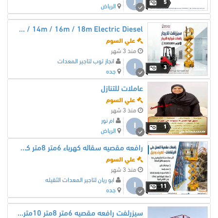
ر
5
الرياض
Scissor lifts for rent in Jeddah / 10m / 12m / 14m / 16m / 18m Electric Diesel
علي السوم
منذ 3 شهر
انجاز توب لتاجير المعدات
ا
3
جده
عاملات للتنازل
علي السوم
منذ 3 شهر
ام نور
ا
1
الرياض
رافعه مقصيه سقاله كهرباء 6متر 8متر كهرباء للايجار جده مكه
علي السوم
منذ 3 شهر
ابو ريان لتاجير المعدات الثقيله
ا
11
جده
سيزرلفت رافعه مقصيه 6متر 8متر 10متر 12متر 14متر 16متر كهرباء للايجار جده scissorlift for rent Jaddah