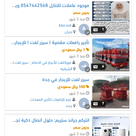
موجود عاملات للتنازل 0547442568 ويوجد توصيل لجميع أنحاء المملكة
بدون سعر
منذ 3 شهر
Abo eid
A
1
نجران
تأجير رافعات مقصية ( سيزر لفت ) للإيجار الدمام
1 ريال سعودي
منذ 3 شهر
فوركلفت للأيجار في الدمام - سيزر لفت للايجار في جد
ف
6
الشرقيه
سيزر لفت للإيجار في جدة
100 ريال سعودي
منذ 3 شهر
عزم الرافعات لتأجير المعدات
ع
7
جده
انتركم جراند ستريم: حلول اتصال ذكية تجمع بين الأمان والكفاءة
بدون سعر
منذ 3 شهر