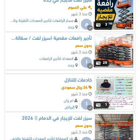
سيزر لفت للايجار في جده
علي السوم
منذ 3 شهر
مسار الرافعات لتاجير المعدات الثقيلة والخفيفة
م
3
جده
تأجير رافعات مقصية (سيزر لفت / سقالة كهربائية) في جدة
بدون سعر
منذ 3 شهر
المقداد لتأجير الرافعات
ا
20
جده
خادمات للتنازل
24 ريال سعودي
منذ 3 شهر
ام رزان
ا
1
الرياض
سيزر لفت للإيجار في الدمام || 2026
بدون سعر
منذ 3 شهر
تاج المملكة لتأجير المعدات الثقيلة والخفيفة