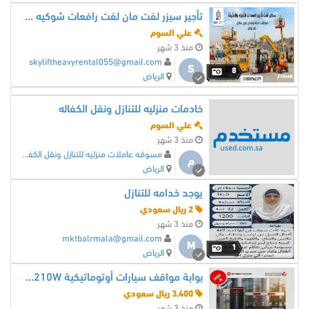
تأجير سيزر لفت مان لفت رافعات شوكيه رافعات تلسكوبيه رافعات مقصيه وذراعيه لللايجار اليومي والاسبوعي والشهري
علي السوم
منذ 3 شهر
skyliftheavyrental055@gmail.com
S
8
الرياض
خادمات منزليه للتنازل ونقل الكفاله
علي السوم
منذ 3 شهر
مسوقه عاملات منزليه للتنازل ونقل الكفاله
م
الرياض
يوجد خدامه للتنازل
2 ريال سعودي
منذ 3 شهر
mktbalrmala@gmail.com
M
1
الرياض
بوابة مواقف سيارات أوتوماتيكية TA-210W – عرض خاص في السعودية
3,400 ريال سعودي
منذ 3 شهر