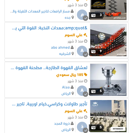
منذ 3 شهر
مسار الرافعات لتاجير المعدات الثقيلة والخفيفة
م
3
جده
​&amp;quot;معدات النخبة: القوة التي يحتاجها مشروعك للإنجاز&amp;quot;2026
علي السوم
منذ 3 شهر
abo ahmed
A
9
الشرقيه
لعشاق القهوة الطازجة.. مطحنة القهوة والبهارات الاستانلس (عرض خاص لفترة محدودة)
185 ريال سعودي
منذ 3 شهر
Alaa
A
5
الرياض
تأجير طاولات وكراسي,خيام اوربية, تاجير خيمه, خيام شعبية,ركنيات شعبية
علي السوم
منذ 3 شهر
ذروة المجد
ذ
5
الرياض