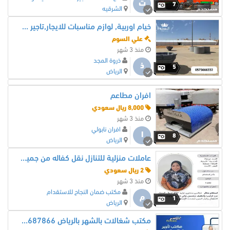
ت
7
الشرقيه
خيام اوربية, لوازم مناسبات للايجار,تاجير كنب, تأجير طاولات وكراس
علي السوم
منذ 3 شهر
ذروة المجد
ذ
5
الرياض
افران مطاعم
8,000 ريال سعودي
منذ 3 شهر
افران نابولي
ا
8
الرياض
عاملات منزلية للتنازل نقل كفاله من جميع الجنسيات
2 ريال سعودي
منذ 3 شهر
مكتب ضمان النجاح للاستقدام
م
1
الرياض
مكتب شغالات بالشهر بالرياض 0540687866 بأقل الأسعار