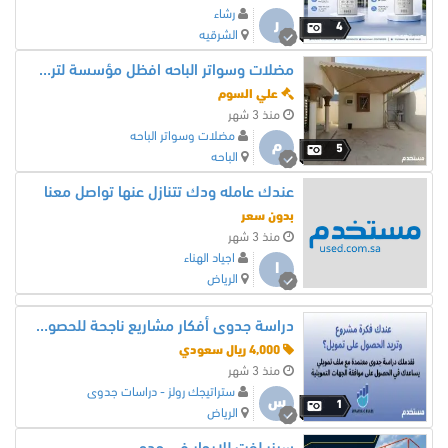
رشاء
ر
4
الشرقيه
مضلات وسواتر الباحه افظل مؤسسة لتركيب المضلات
علي السوم
منذ 3 شهر
مضلات وسواتر الباحه
م
5
الباحه
عندك عامله ودك تتنازل عنها تواصل معنا
بدون سعر
منذ 3 شهر
اجياد الهناء
ا
الرياض
دراسة جدوى أفكار مشاريع ناجحة للحصول على تمويل
4,000 ريال سعودي
منذ 3 شهر
ستراتيجك رولز - دراسات جدوى
س
1
الرياض