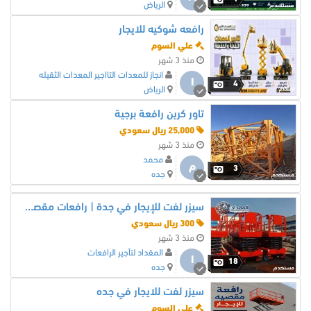
الرياض
رافعه شوكيه للايجار
علي السوم
منذ 3 شهر
انجاز للمعدات التااجير المعدات الثقيله
ا
4
الرياض
تاور كرين رافعة برجية
25,000 ريال سعودي
منذ 3 شهر
محمد
م
3
جده
سيزر لفت للإيجار في جدة | رافعات مقصية 12–16 متر يومي/شهري/سنوي | موديلات 2026 | شركة المقداد 0530677958
300 ريال سعودي
منذ 3 شهر
المقداد لتأجير الرافعات
ا
18
جده
سيزر لفت للايجار في جده
علي السوم