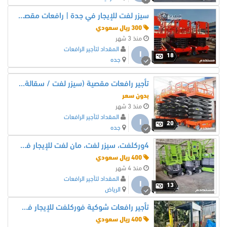
سيزر لفت للإيجار في جدة | رافعات مقصية 12–16 متر يومي/شهري/سنوي | موديلات 2026 | شركة المقداد 0530677958
300 ريال سعودي
منذ 3 شهر
المقداد لتأجير الرافعات
ا
18
جده
تأجير رافعات مقصية (سيزر لفت / سقالة كهربائية) في جدة
بدون سعر
منذ 3 شهر
المقداد لتأجير الرافعات
ا
20
جده
4وركلفت، سيزر لفت، مان لفت للإيجار في الدمام والرياض وجدة
400 ريال سعودي
منذ 4 شهر
المقداد لتأجير الرافعات
ا
13
الرياض
تأجير رافعات شوكية فوركلفت للإيجار في الدمام الرياض جدة | Forklift Rental Saudi Arabia
400 ريال سعودي