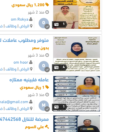
1,200 ريال سعودي
منذ 2 شهر
om Rokya
O
1
الرياض
|
وظائف
|
خد
بدون سعر
منذ 3 شهر
om hoor
O
4
الرياض
|
وظائف
|
خد
عامله فلبينيه ممتازه
1 ريال سعودي
منذ 3 شهر
mala@gmail.com
M
1
الرياض
|
وظائف
|
خد
ممرضة للتنازل 0547442568
علي السوم