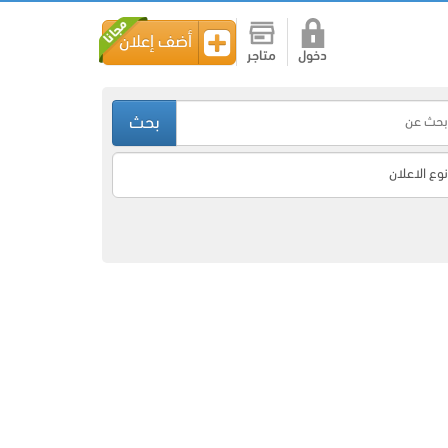
أضف إعلان
دخول
متاجر
بحث