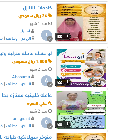
خادمات للتنازل
24 ريال سعودي
منذ 1 شهر
ام رزان
ا
1
الرياض
|
وظائف
|
خد
لو عندك عامله منزليه وتبي
1,000 ريال سعودي
منذ 2 شهر
Abosama
A
1
الرياض
|
وظائف
|
خد
عامله فلبينيه ممتازه جدا
علي السوم
منذ 2 شهر
om gnaat
O
1
الرياض
|
وظائف
|
خد
متوفر سريلانكيه طباخه للت