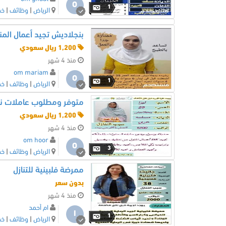
O
1
الرياض
|
وظائف
|
خد
بنجلاديش تجيد أعمال المنزل 476435
1,200 ريال سعودي
منذ 4 شهر
om mariam
O
1
الرياض
|
وظائف
|
خد
1,200 ريال سعودي
منذ 4 شهر
om hoor
O
3
الرياض
|
وظائف
|
خد
ممرضة فلبينية للتنازل
بدون سعر
منذ 4 شهر
ام أحمد
ا
1
الرياض
|
وظائف
|
خد