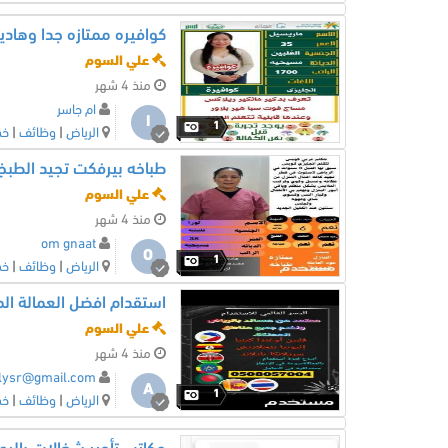
كوافيره ممتازه جدا وهاديه
علي السوم
منذ 4 شهر
ام جاسر
ا
1
الرياض
|
وظائف
|
خد
طباخه بيرفكت تجيد الطب
علي السوم
منذ 4 شهر
om gnaat
O
1
الرياض
|
وظائف
|
خد
استقدام افضل العمالة المنزلية 004
علي السوم
منذ 4 شهر
lysr@gmail.com
A
1
الرياض
|
وظائف
|
خد