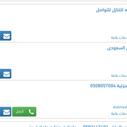
 للتنازل للتواصل
مات عامة
خ السعودى
مات عامة
0508057
alalmea
اتصل
مات عامة