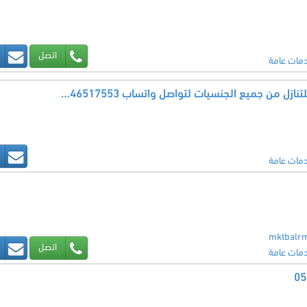
اتصل
مات عامة
متوفر ومطلوب عاملات للتنازل من جميع الجنسيات لتواصل واتساب 0546517553
مات عامة
mktbalr
اتصل
مات عامة