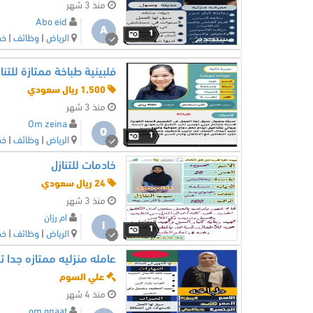
منذ 3 شهر
Abo eid
A
1
الرياض
|
وظائف
|
خد
فلبينية طباخة ممتازة للتنا
1,500 ريال سعودي
منذ 3 شهر
Om zeina
O
1
الرياض
|
وظائف
|
خد
خادمات للتنازل
24 ريال سعودي
منذ 3 شهر
ام رزان
ا
1
الرياض
|
وظائف
|
خد
عامله منزليه ممتازه جدا ت
علي السوم
منذ 4 شهر
om gnaat