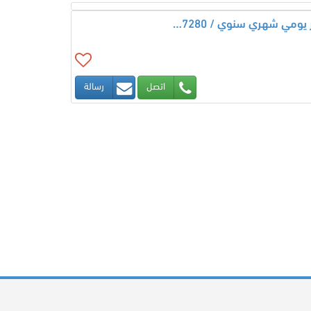
فوركلفت للإيجار الرياض ، الدمام، جدة، تبوك | ايجار يومي شهري سنوي / 0510427280
اتصل
رسالة