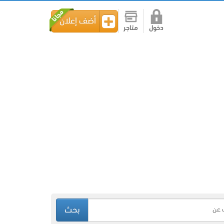
أضف إعلان
دخول
متاجر
بحث