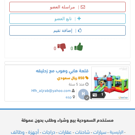
مراسلة العضو
تابع العضو
إضافة تقيم
0
0
قلعة هابي وهوب مع زحليقه
850 ريال سعودي
منذ 5 سنة
Hfh_aljrab@yahoo.com
H
1
جده
مستخدم السعودية بيع وشراء وطلب بدون عمولة
سيارات
شاحنات
عقارات
دراجات
أجهزة
وظائف
الرئيسية
-
-
-
-
-
-
-