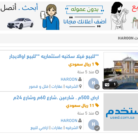
HARO
**للبيع فيلا سكنيه استثماريه **للبيع اوالايجار
1 ريال سعودي
منذ 5 سنة
HAROON
H
1
الشرقيه
|
عقارات
|
فلل و قصور
ارض 500م . شارعين .شارع 60م وشارع 24م
11 ريال سعودي
منذ 5 سنة
HAROON
H
الشرقيه
|
عقارات
|
اراضي للبيع