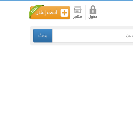
أضف إعلان
دخول
متاجر
بحث