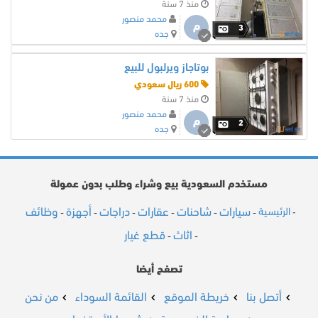
منذ 7 سنة
محمد منصور
م
3
جده
بوتاجاز ويرلبول للبيع
600 ريال سعودي
منذ 7 سنة
محمد منصور
م
2
جده
مستخدم السعودية بيع وشراء وطلب بدون عمولة
سيارات
شاحنات
عقارات
دراجات
أجهزة
وظائف
الرئيسية
-
-
-
-
-
-
-
اثاث
قطع غيار
-
-
تصفح أيضا
أتصل بنا
خريطة الموقع
القائمة السوداء
من نحن