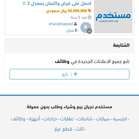
احصل على قرض وائتمان بمعدل 3 ٪
50,000,000 ريال سعودي
منذ 5 سنة
khalidmajeed
K
نجران
المُتابعة
تابع جميع الاعلانات الجديدة في
وظائف
تابع
مستخدم نجران بيع وشراء وطلب بدون عمولة
سيارات
شاحنات
عقارات
دراجات
أجهزة
وظائف
الرئيسية
-
-
-
-
-
-
-
اثاث
قطع غيار
-
-