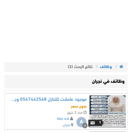
وظائف
نتائج البحث (2)
وظائف في نجران
موجود عاملات للتنازل 0547442568 ويوجد توصيل لجميع أنحاء المملكة
بدون سعر
منذ 3 شهر
Abo eid
A
1
نجران