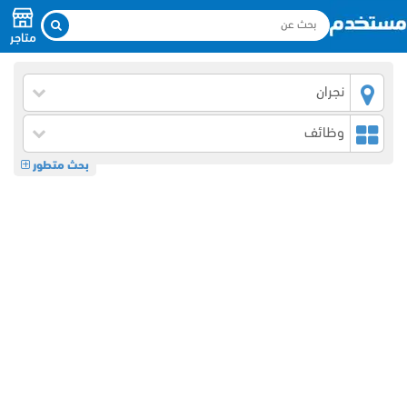
متاجر
نجران
وظائف
بحث متطور