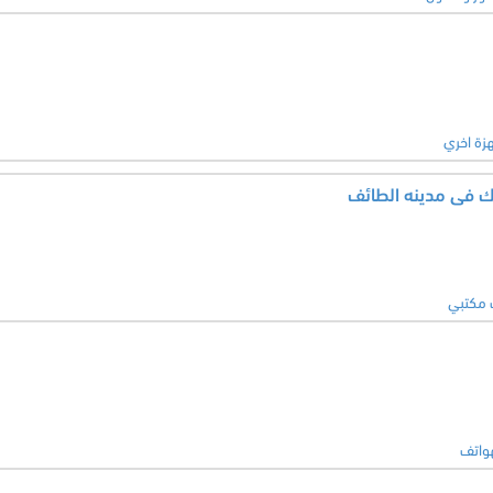
زة اخري
ك فى مدينه الطائف
 مكتبي
هواتف