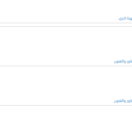
زة اخري
كور والفنون
كور والفنون