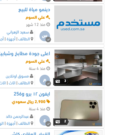
دينمو مياة للبيع
علي السوم
منذ 12 شهر
سعيد الزهراني
س
الطائف
|
أجهزة
|
أجه
اعلى جودة مطابخ وشبابي
علي السوم
منذ 4 سنة
مسوق اونلاين
م
3
الطائف
|
اثاث
|
اثاث
ايفون ١٢ برو 256g
2,900 ريال سعودي
منذ 4 سنة
عبدالرحمن خالد
ع
2
الطائف
|
أجهزة
|
ال
القرض العقاري كاش