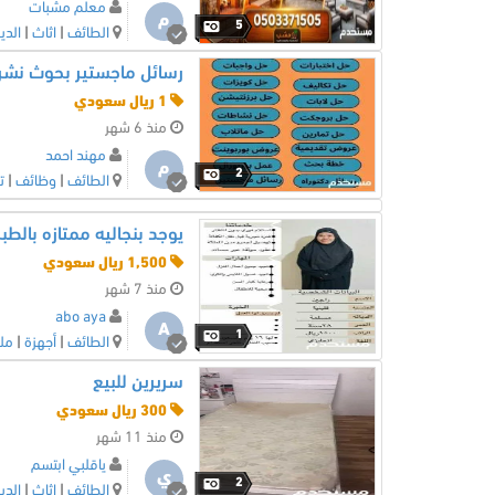
معلم مشبات
م
5
الطائف
|
اثاث
|
الدي
رسائل ماجستير بحوث نشر
1 ريال سعودي
منذ 6 شهر
مهند احمد
م
2
الطائف
|
وظائف
|
ت
يوجد بنجاليه ممتازه بال
1,500 ريال سعودي
منذ 7 شهر
abo aya
A
1
الطائف
|
أجهزة
|
مل
سريرين للبيع
300 ريال سعودي
منذ 11 شهر
ياقلبي ابتسم
ي
2
الطائف
|
اثاث
|
الدي