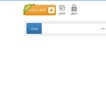
أضف إعلان
دخول
متاجر
بحث