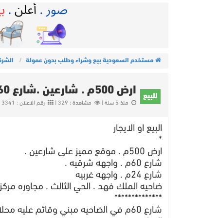
مستخدم السعودية بيع وشراء وطلب بدون عمولة
الشرق
ارض 500م . شارعين .شارع 60م وشارع 24م
للبيع
منذ 5 سنة |
مشاهدة : 329 |
رقم الاعلان : 13341
البيع او الايجار
*
ارض 500م . موقع مميز على شارعين .
شارع 60م . واجهه شرقيه .
شارع 24م . واجهه غربيه
ضاحيه الملك فهد . الحي الثالث . مجاوره مركز
**************
شارع 60م في الضاحيه مبني وقائم عليه