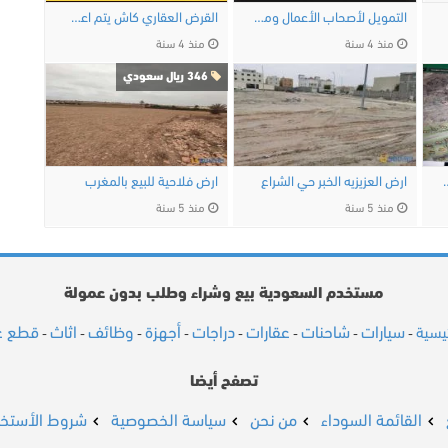
التمويل لأصحاب الأعمال وموظفي الخدمة …
القرض العقاري كاش يتم اعطائك ارض وبناء دور …
منذ 4 سنة
منذ 4 سنة
346 ريال سعودي
رمه فرررررصه لاتفوتها
ارض العزيزيه الخبر حي الشراع
ارض فلاحية للبيع بالمغرب
منذ 5 سنة
منذ 5 سنة
مستخدم السعودية بيع وشراء وطلب بدون عمولة
سيارات
شاحنات
عقارات
دراجات
أجهزة
وظائف
اثاث
قطع غي
ئيسية
-
-
-
-
-
-
-
-
تصفح أيضا
القائمة السوداء
من نحن
سياسة الخصوصية
شروط الأستخد