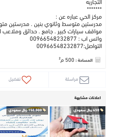
التجاريه
*******
مركز الحي عباره عن :
مدرستين متوسط وثانوي بنين . مدرستين متو
مواقف سيارات كبير . جامع . حدائق وملاعب ا
واتس اب : 00966548232877
التواصل:00966548232877
500 م²
المساحة :
 مراسلة
 تفضيل
اعلانات مشابهة
450 ريال سعودي
150,000 ريال سعودي