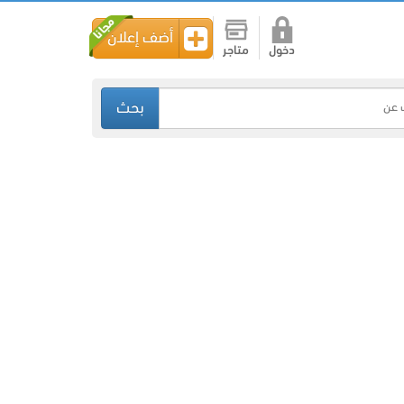
أضف إعلان
دخول
متاجر
بحث