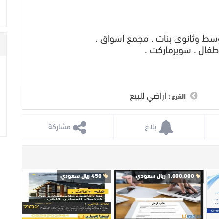
سط وثانوي بنات . مجمع اسواق .
طفال . سوبرماركت .
اراضي للبيع
الفرع :
 بلاغ
 مشاركة
1,000,000 ريال سعودي
450 ريال سعودي