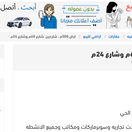
يه
عقارات
اراضي للبيع
ارض 500م . شارعين .شارع 60م وشارع 24م
 الحي
 محلات تجاريه وسوبرماركات ومكاتب وجميع الانشطه