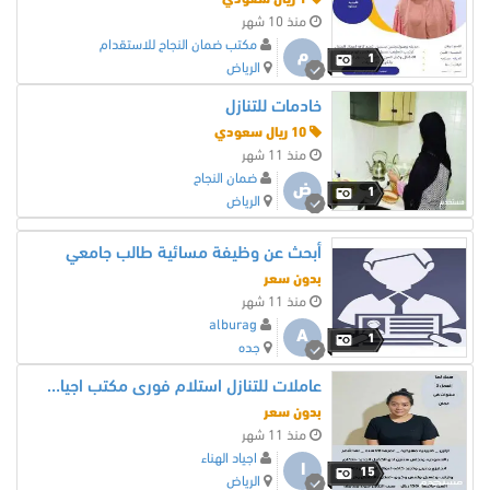
منذ 10 شهر
مكتب ضمان النجاح للاستقدام
م
1
الرياض
خادمات للتنازل
10 ريال سعودي
منذ 11 شهر
ضمان النجاح
ض
1
الرياض
أبحث عن وظيفة مسائية طالب جامعي
بدون سعر
منذ 11 شهر
alburag
A
1
جده
عاملات للتنازل استلام فورى مكتب اجياد الهناء للاستقدام
بدون سعر
منذ 11 شهر
اجياد الهناء
ا
15
الرياض