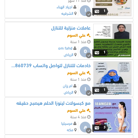
منذ 11 شهر
اجياد الهناء
ا
1
الشرقيه
عاملات منزلية للتنازل
علي السوم
منذ 1 سنة
om fahd
O
1
الرياض
خادمات للتنازل لتواصل واتساب 0550860739
علي السوم
منذ 1 سنة
ام رزان
ا
1
الرياض
مع كبسولات لينوزا الحلم هيصبح حقيقه
علي السوم
منذ 4 سنة
مرسيليا
م
3
مكه