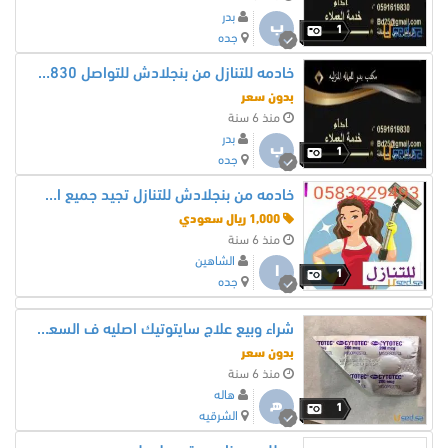
بدر
ب
1
جده
خادمه للتنازل من بنجلادش للتواصل 0591619830
بدون سعر
منذ 6 سنة
بدر
ب
1
جده
خادمه من بنجلادش للتنازل تجيد جميع الاعمال 0583229493
1,000 ريال سعودي
منذ 6 سنة
الشاهين
ا
1
جده
شراء وبيع علاج سايتوتيك اصليه ف السعودية0561201566
بدون سعر
منذ 6 سنة
هاله
ه
1
الشرقيه