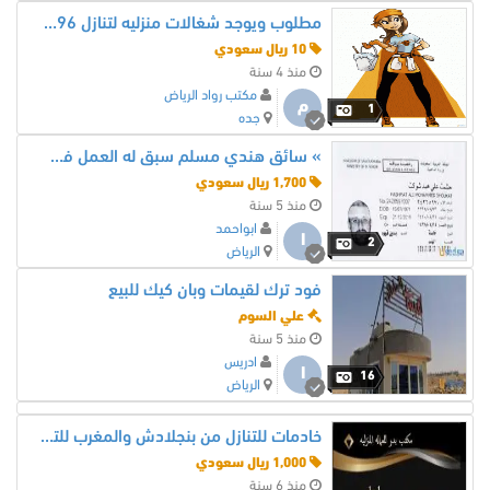
مطلوب ويوجد شغالات منزليه لتنازل 0566228296
10 ريال سعودي
منذ 4 سنة
مكتب رواد الرياض
م
1
جده
» سائق هندي مسلم سبق له العمل في السعودية و يحمل رخصة سعودية
1,700 ريال سعودي
منذ 5 سنة
ابواحمد
ا
2
الرياض
فود ترك لقيمات وبان كيك للبيع
علي السوم
منذ 5 سنة
ادريس
ا
16
الرياض
خادمات للتنازل من بنجلادش والمغرب للتواصل 0591619830
1,000 ريال سعودي
منذ 6 سنة