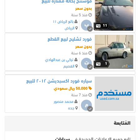
موستنج بحالة ممتازة للبيع
بدون سعر
منذ 5 سنة
بائع الرياض ١١
ب
11
الرياض
فورد تشليح لبيع القطع
بدون سعر
منذ 6 سنة
تركي بن عبدالهادي
ت
1
القصيم
سياره فورد اكسبديشن ٢٠١٢ للبيع
50,000 ريال سعودي
منذ 7 سنة
محمد منصور
م
جده
المُتابعة
تابع جميع الاعلانات الجديدة في
سيارات