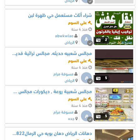
الرياض
شراء أثاث مستعمل حي ظهرة لبن
علي السوم
منذ 4 سنة
abwkwlao
A
2
الرياض
مجالس شعبيه حديثه. مجالس تراثية قديمة ديكورات0508293641
علي السوم
منذ 4 سنة
مسوقة مرام
م
5
الرياض
مجالس شعبية روعة , ديكورات مجالس شعبية راقية جدا0508293641
علي السوم
منذ 4 سنة
مسوقة مرام
م
5
جده
دهانات الرياض دهان بويه حي الرمال0550911822