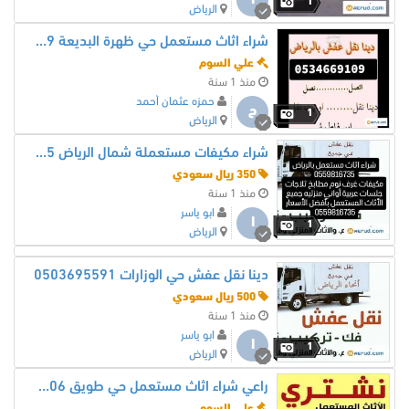
ا
1
الرياض
شراء اثاث مستعمل حي ظهرة البديعة 0534669109
علي السوم
منذ 1 سنة
حمزه عثمان أحمد
ح
1
الرياض
شراء مكيفات مستعملة شمال الرياض 0559816735
350 ريال سعودي
منذ 1 سنة
ابو ياسر
ا
1
الرياض
دينا نقل عفش حي الوزارات 0503695591
500 ريال سعودي
منذ 1 سنة
ابو ياسر
ا
1
الرياض
راعي شراء اثاث مستعمل حي طويق 0531839106
علي السوم