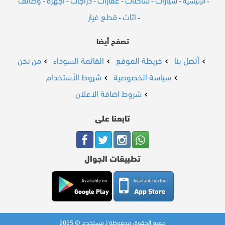
سيارات
شاحنات
عقارات
دراجات
أجهزة
وظائف
الرئيسية
-
-
-
-
-
-
-
اثاث
قطع غيار
-
-
تصفح أيضا
أتصل بنا
خريطة الموقع
القائمة السوداء
من نحن
سياسة الخصوصية
شروط الأستخدام
شروط اضافة الاعلان
تابعنا على
تطبيقات الجوال
Available on
Available on the
App Store
Google Play
جميع الحقوق محفوظة لـ مستخدم © 2025