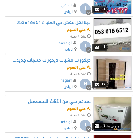
ابو رغي
ا
1
الرياض
دينا نقل عفش حي العليا 0536166512
علي السوم
منذ 4 سنة
ابو محمد
ا
1
الرياض
ديكورات مشبات,ديكورات مشبات جديده0566572444
علي السوم
منذ 4 سنة
nagam
N
17
الرياض
عندكم شي من الأثاث المستعمل
علي السوم
منذ 4 سنة
ابو مكه
ا
3
الرياض