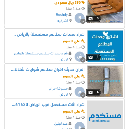
390 ريال سعودي
منذ 4 سنة
Roshdy
R
5
الشرقيه
شراء معدات مطاعم مستعملة بالرياض 0557825339
علي السوم
منذ 4 سنة
شراء معدات مطاعم مستعملة بالرياض
ش
1
الرياض
افران حديثه افران مطاعم شوايات شلالات 0506275893
علي السوم
منذ 4 سنة
مسوقة مرام
م
4
الرياض
شراء اثاث مستعمل غرب الرياض 0502861620افضل الأسعار
علي السوم
منذ 4 سنة
عبدالجليل
ع