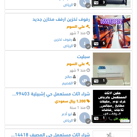
ن
3
الرياض
رفوف تخزين ارفف مخازن جديد
علي السوم
منذ 7 شهر
رفوف تخزين
ر
5
الرياض
سبليت
علي السوم
منذ 9 شهر
صالح
ص
1
القصيم
شراء اثاث مستعمل حي إشبيلية 0530099403
1,200 ريال سعودي
منذ 1 سنة
ابو آدم
ا
1
الرياض
شراء اثاث مستعمل حي المصيف 0553914418