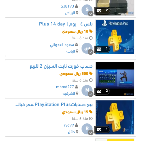
SJ8193
S
2
الرياض
بلس ١٤ يوم | Plus 14 day
10 ريال سعودي
منذ 6 سنة
سعود العدواني
س
1
الباحه
حساب فورت نايت السيزن 2 للبيع
500 ريال سعودي
منذ 6 سنة
mhmd277
M
2
الشرقيه
بيع حساباتPlayStation Plusسعر خيالي جدا
15 ريال سعودي
منذ 6 سنة
ryo99
R
1
حائل