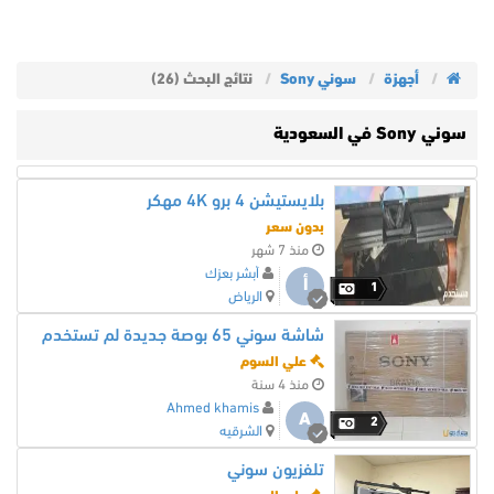
أجهزة
سوني Sony
نتائج البحث (26)
سوني Sony في السعودية
بلايستيشن 4 برو 4K مهكر
بدون سعر
منذ 7 شهر
أبشر بعزك
أ
1
الرياض
شاشة سوني 65 بوصة جديدة لم تستخدم
علي السوم
منذ 4 سنة
Ahmed khamis
A
2
الشرقيه
تلفزيون سوني