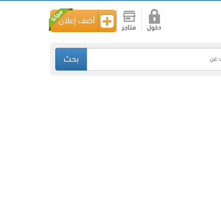
أضف إعلان
دخول
متاجر
بحث