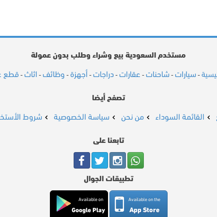
مستخدم السعودية بيع وشراء وطلب بدون عمولة
سيارات
شاحنات
عقارات
دراجات
أجهزة
وظائف
اثاث
قطع غي
ئيسية
-
-
-
-
-
-
-
-
تصفح أيضا
القائمة السوداء
من نحن
سياسة الخصوصية
شروط الأستخد
تابعنا على
تطبيقات الجوال
Available on
Available on the
App Store
Google Play