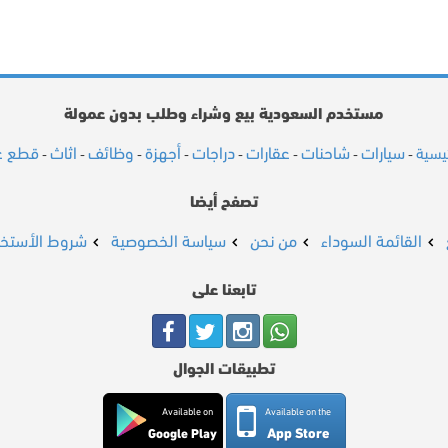
مستخدم السعودية بيع وشراء وطلب بدون عمولة
سيارات
شاحنات
عقارات
دراجات
أجهزة
وظائف
اثاث
قطع غي
ئيسية
-
-
-
-
-
-
-
-
تصفح أيضا
القائمة السوداء
من نحن
سياسة الخصوصية
شروط الأستخد
تابعنا على
تطبيقات الجوال
Available on
Available on the
App Store
Google Play