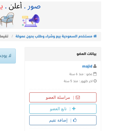
مستخدم السعودية بيع وشراء وطلب بدون عمولة
تقيمات d
بيانات العضو
لا يوجد
majid
عضو : منذ 6 سنة
اخر ظهور : منذ 5 سنة
مراسلة العضو
تابع العضو
إضافة تقيم