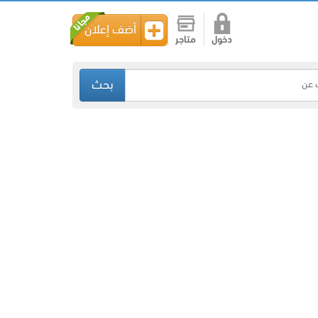
أضف إعلان
دخول
متاجر
بحث