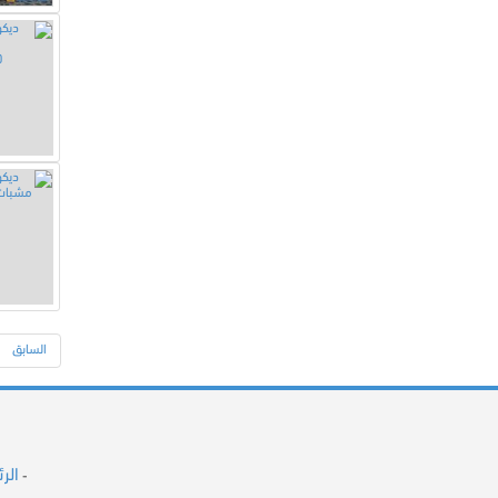
السابق
الر
-