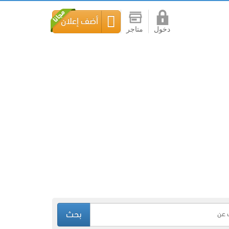
أضف إعلان
دخول
متاجر
بحث