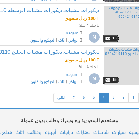
ديكورات مشبات,ديكورات مشبات الوسطه 0504210110
100 ريال سعودي
منذ 4 سنة
nagam
N
13
الرياض
|
اثاث
|
الديكور والفنون
ديكورات مشبات,ديكورات مشبات الخليج 0504210110
100 ريال سعودي
منذ 4 سنة
nagam
N
15
الرياض
|
اثاث
|
الديكور والفنون
(current)
1
2
3
4
5
6
7
التالي
مستخدم السعودية بيع وشراء وطلب بدون عمولة
سيارات
شاحنات
عقارات
دراجات
أجهزة
وظائف
اثاث
قطع غي
ئيسية
-
-
-
-
-
-
-
-