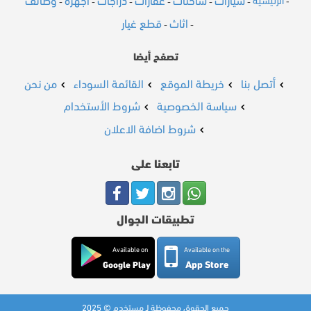
سيارات
شاحنات
عقارات
دراجات
أجهزة
وظائف
الرئيسية
-
-
-
-
-
-
-
اثاث
قطع غيار
-
-
تصفح أيضا
أتصل بنا
خريطة الموقع
القائمة السوداء
من نحن
سياسة الخصوصية
شروط الأستخدام
شروط اضافة الاعلان
تابعنا على
تطبيقات الجوال
Available on
Available on the
App Store
Google Play
جميع الحقوق محفوظة لـ مستخدم © 2025