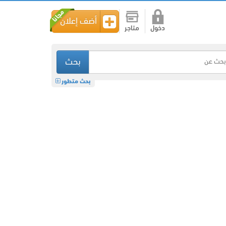
أضف إعلان
دخول
متاجر
بحث
بحث متطور