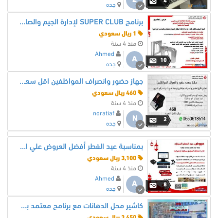
Z
4
جده
برنامج SUPER CLUB لإدارة الجيم والصالات ومراكز اللياقة والنوادي الصحية والرياضية
1 ريال سعودي
منذ 4 سنة
Ahmed
A
10
جده
جهاز حضور وانصراف المواظفين اقل سعر في مملكه
460 ريال سعودي
منذ 4 سنة
noratiaf
N
2
جده
بمناسبة عيد الفطر أفضل العروض علي اجهزة الكاشير الكاملة
3,100 ريال سعودي
منذ 4 سنة
Ahmed
A
8
جده
كاشير محل الدهانات مع برنامج معتمد بسعر خيالى
3,450 ريال سعودي