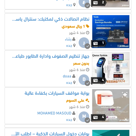
ع
2
جده
نظام اتصالات ذكي لمكتبك: سنترال ياستار S20 مع 4 هواتف سنوم IP بسعر توفيري (999 ريال)
1 ريال سعودي
منذ 4 شهر
رشاء
ر
1
جده
جهاز تنظيم الصفوف وادارة الطابور طباعة ارقام الانتظار جدة
بدون سعر
منذ 6 شهر
doaa
D
4
جده
بوابة مواقف السيارات بكفاءة عالية
علي السوم
منذ 6 شهر
MOHAMED MASOUD
M
4
جده
بوابات دخول السيارات الذكية – اطلب الآن: 0595688150