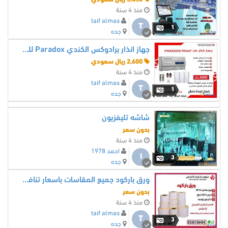
منذ 4 سنة
taif almas
T
1
جده
جهاز انذار برادوكس الكندي Paradox للحمايه من السرقه
2,600 ريال سعودي
منذ 4 سنة
taif almas
T
1
جده
شاشه تليفزيون
بدون سعر
منذ 4 سنة
احمد 1978
ا
3
جده
ورق باركود جميع المقاسات باسعار تنافسية
بدون سعر
منذ 4 سنة
taif almas
T
3
جده