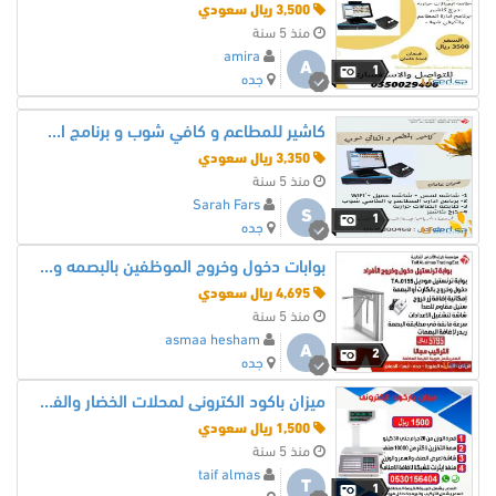
3,500 ريال سعودي
منذ 5 سنة
amira
A
1
جده
كاشير للمطاعم و كافي شوب و برنامج اداره المطاعم
3,350 ريال سعودي
منذ 5 سنة
Sarah Fars
S
1
جده
بوابات دخول وخروج الموظفين بالبصمه والكارت
4,695 ريال سعودي
منذ 5 سنة
asmaa hesham
A
2
جده
ميزان باكود الكترونى لمحلات الخضار والفواكة والمحامص والعطارة
1,500 ريال سعودي
منذ 5 سنة
taif almas
T
1