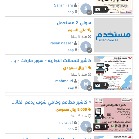
Sarah Fars
S
1
جده
سوني 2 مستعمل
علي السوم
منذ 5 سنة
rayan nasser
R
جده
كاشير للمحلات التجارية - سوبر ماركت - بقالة - تموينات
1 ريال سعودي
منذ 5 سنة
mahmoud
M
2
جده
» كاشير مطاعم وكافي شوب يدعم الفاتوره الالكترونيه
5,000 ريال سعودي
منذ 5 سنة
noratiaf
N
1
جده