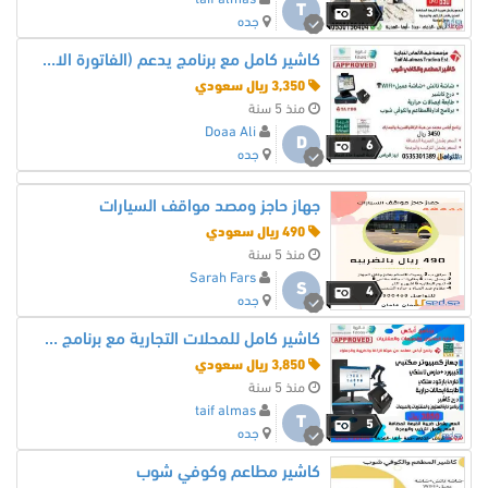
T
3
جده
كاشير كامل مع برنامج يدعم (الفاتورة الالكترونية)لهيئة الزكاة و الدخل
3,350 ريال سعودي
منذ 5 سنة
Doaa Ali
D
6
جده
جهاز حاجز ومصد مواقف السيارات
490 ريال سعودي
منذ 5 سنة
Sarah Fars
S
4
جده
كاشير كامل للمحلات التجارية مع برنامج معتمد من هيئة الزكاة والضريبة
3,850 ريال سعودي
منذ 5 سنة
taif almas
T
5
جده
كاشير مطاعم وكوفي شوب