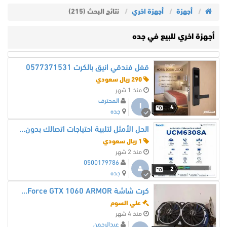
أجهزة
أجهزة اخري
نتائج البحث (215)
أجهزة اخري للبيع في جده
قفل فندقي انيق بالكرت 0577371531
290 ريال سعودي
منذ 1 شهر
المحترف
ا
4
جده
الحل الأمثل لتلبية احتياجات اتصالك بدون تكاليف إضافية!
1 ريال سعودي
منذ 2 شهر
0500179786
2
جده
كرت شاشة MSI GeForce GTX 1060 ARMOR ورامات DDR3
علي السوم
منذ 4 شهر
عبدالرحمن