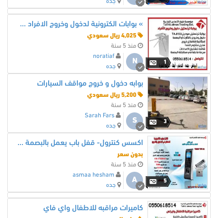
جده
» بوابات الكترونية لدخول وخروج الافراد موديل TA-0133
4,025 ريال سعودي
منذ 5 سنة
noratiaf
N
1
جده
بوابه دخول و خروج مواقف السيارات
5,200 ريال سعودي
منذ 5 سنة
Sarah Fars
S
3
جده
اكسس كنترول- قفل باب يعمل بالبصمة والكارت والرقم السرى
بدون سعر
منذ 5 سنة
asmaa hesham
A
5
جده
كاميرات مراقبه للاطفال واي فاي