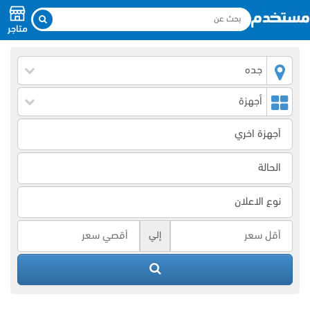
متاجر
جده
أجهزة
إلي