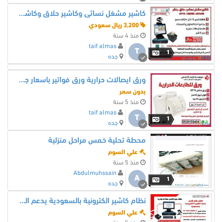
كاشير مشغل نسائى وكاشير حلاق وكاشير بنشر
3,200 ريال سعودي
منذ 4 سنة
taif almas
T
1
جده
ورق ايصالات حرارية ورق فواتير باسعار جملة الجملة
بدون سعر
منذ 5 سنة
taif almas
T
1
جده
محطة تحلية خمس مراحل منزلية
علي السوم
منذ 5 سنة
Abdulmuhssain
A
1
جده
نظام كاشير الكترونية بالسعودية يدعم الفاتورة الالكترونية نظام الباركود QR
علي السوم