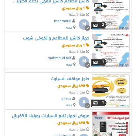
كاشير مطاعم كاشير مقهي يدعم الضريبة المضافة لهيئة الذكاة
1 ريال سعودي
منذ 5 سنة
mahmoud
M
2
جده
جهاز كاشير للمطاعم والكوفى شوب
1 ريال سعودي
منذ 5 سنة
mahmoud taif
M
1
جده
حاجز مواقف السيارت
490 ريال سعودي
منذ 5 سنة
amira
A
1
جده
عروض لجهاز تتبع السيارات روبتيلا 690ريال
690 ريال سعودي
منذ 5 سنة
taif almas