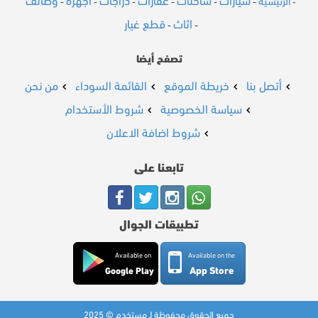
سيارات
شاحنات
عقارات
دراجات
أجهزة
وظائف
الرئيسية
-
-
-
-
-
-
-
اثاث
قطع غيار
-
-
تصفح أيضا
أتصل بنا
خريطة الموقع
القائمة السوداء
من نحن
سياسة الخصوصية
شروط الأستخدام
شروط اضافة الاعلان
تابعنا على
تطبيقات الجوال
Available on
Available on the
App Store
Google Play
جميع الحقوق محفوظة لـ مستخدم © 2025