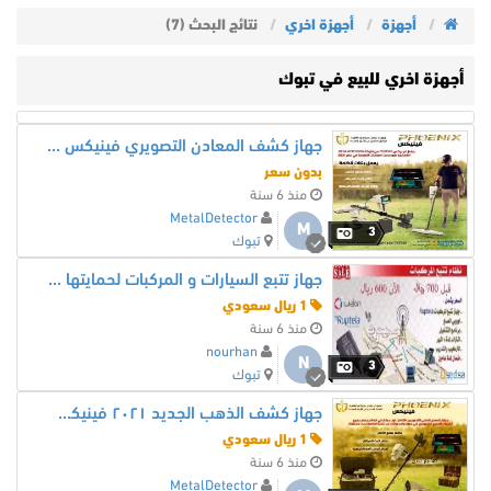
أجهزة
أجهزة اخري
نتائج البحث (7)
أجهزة اخري للبيع في تبوك
جهاز كشف المعادن التصويري فينيكس – Phoenix 2021
بدون سعر
منذ 6 سنة
MetalDetector
M
3
تبوك
جهاز تتبع السيارات و المركبات لحمايتها من السرقه 600 ريال
1 ريال سعودي
منذ 6 سنة
nourhan
N
3
تبوك
جهاز كشف الذهب الجديد ٢٠٢١ فينيكس – Phoenix
1 ريال سعودي
منذ 6 سنة
MetalDetector