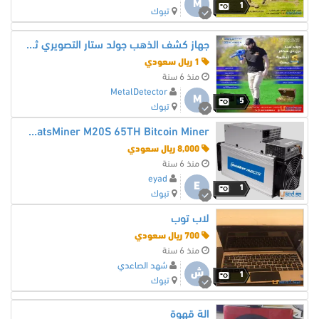
M
1
تبوك
جهاز كشف الذهب جولد ستار التصويري ثلاثي الابعاد | Gold Star 3D Scanner
1 ريال سعودي
منذ 6 سنة
MetalDetector
M
5
تبوك
WhatsMiner M20S 65TH Bitcoin Miner للبيع
8,000 ريال سعودي
منذ 6 سنة
eyad
E
1
تبوك
لاب توب
700 ريال سعودي
منذ 6 سنة
شهد الصاعدي
ش
1
تبوك
الة قهوة