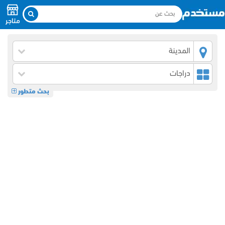
متاجر
المدينة
دراجات
بحث متطور