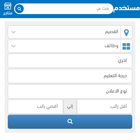
متاجر
القصيم
وظائف
إلي