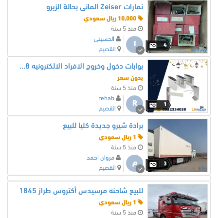
نمارات Zeiser المانى بحالة الزيرو
10,000 ريال سعودي
منذ 5 سنة
الحسينى
ا
4
القصيم
بوابات دخول وخروج الافراد الالكترونيه 0552334038
بدون سعر
منذ 5 سنة
rehab
R
1
القصيم
برادة شيرو جديدة كليا للبيع
1 ريال سعودي
منذ 5 سنة
مروان احمد
م
3
القصيم
للبيع شاحنه مرسيدس أكتروس طراز 1845
1 ريال سعودي
منذ 5 سنة