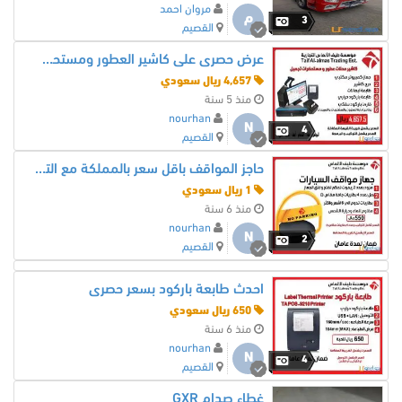
مروان احمد
م
3
القصيم
عرض حصرى على كاشير العطور ومستحضرات التجميل
4,657 ريال سعودي
منذ 5 سنة
nourhan
N
4
القصيم
حاجز المواقف باقل سعر بالمملكة مع التركيب
1 ريال سعودي
منذ 6 سنة
nourhan
N
2
القصيم
احدث طابعة باركود بسعر حصرى
650 ريال سعودي
منذ 6 سنة
nourhan
N
4
القصيم
غطاء صدام GXR