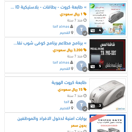
» طابعة كروت - بطاقات - بلاستيكية SMART ID
1 ريال سعودي
منذ 7 سنة
taif almas
T
4
القصيم
» برنامج مطاعم برنامج كوفى شوب نقاط البيع كاشير
3,200 ريال سعودي
منذ 7 سنة
taif almas
T
5
القصيم
طابعة كروت الهوية
15 ريال سعودي
منذ 7 سنة
taif
T
3
القصيم
بوابات امنية لدخول الافراد والموظفين
بدون سعر
منذ 7 سنة