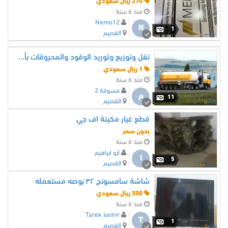
270 ريال سعودي
منذ 6 سنة
Nemo12
N
1
القصيم
نقل وتوزيع وتوريد الوقود والمحروقات بأكملها 0533132917 في جميع انحاء المملكة العربية السعودية بأسعار رخيصة
1 ريال سعودي
منذ 6 سنة
مسوقة 2
م
11
القصيم
قطع غيار مكينة اف جي
بدون سعر
منذ 6 سنة
ابو ابراهيم
ا
5
القصيم
شاشة سامسونج ٣٢ بوصه مستعمله
500 ريال سعودي
منذ 6 سنة
Tarek samir
T
1
القصيم