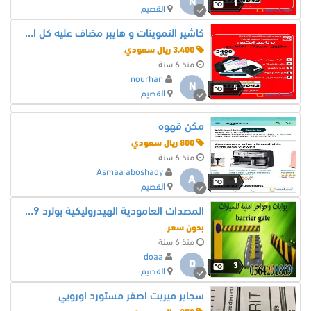
N
1
القصيم
كاشير التموينات و هايبر مضاف عليه كل الاصناف
3,400 ريال سعودي
منذ 6 سنة
nourhan
N
5
القصيم
مكن قهوه
800 ريال سعودي
منذ 6 سنة
Asmaa aboshady
A
1
القصيم
المصدات العامودية الهيدروليكية بولرد 0564291869
بدون سعر
منذ 6 سنة
doaa
D
3
القصيم
سجاير ميريت اصفر مستورد اوروبي