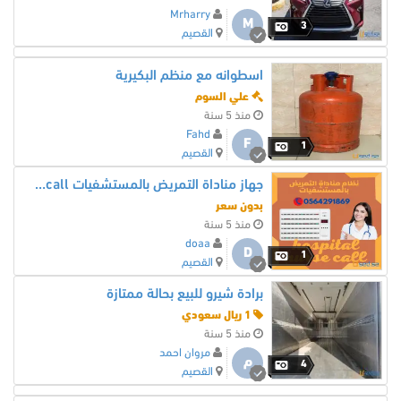
Mrharry
M
3
القصيم
اسطوانه مع منظم البكيرية
علي السوم
منذ 5 سنة
Fahd
F
1
القصيم
جهاز مناداة التمريض بالمستشفيات wireless nurse call
بدون سعر
منذ 5 سنة
doaa
D
1
القصيم
برادة شيرو للبيع بحالة ممتازة
1 ريال سعودي
منذ 5 سنة
مروان احمد
م
4
القصيم