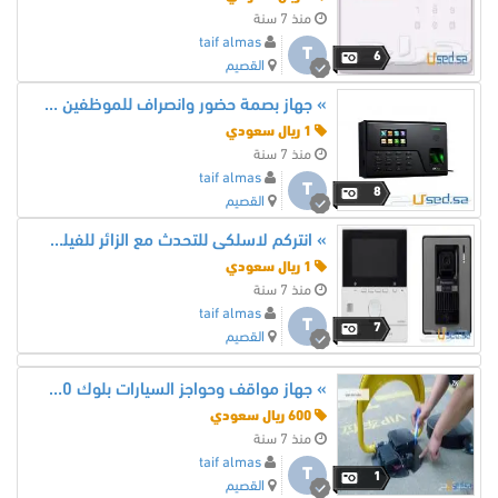
منذ 7 سنة
taif almas
T
6
القصيم
» جهاز بصمة حضور وانصراف للموظفين 550 ريال ZKT
1 ريال سعودي
منذ 7 سنة
taif almas
T
8
القصيم
» انتركم لاسلكى للتحدث مع الزائر للفيلل الشركات
1 ريال سعودي
منذ 7 سنة
taif almas
T
7
القصيم
» جهاز مواقف وحواجز السيارات بلوك 600 ريال
600 ريال سعودي
منذ 7 سنة
taif almas
T
1
القصيم