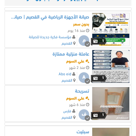
صيانة الأجهزة الرياضية في القصيم | صيانة السير الكهربائي والأجهزة المنزلية والتجارية
بدون سعر
منذ 16 يوم
مؤسسة فكرة جديدة للصيانة
م
1
القصيم
عاملة منزلية ممتازة
علي السوم
منذ 2 شهر
Abo eid
A
1
القصيم
تسريحة
علي السوم
منذ 6 شهر
فارس
ف
1
القصيم
سبليت