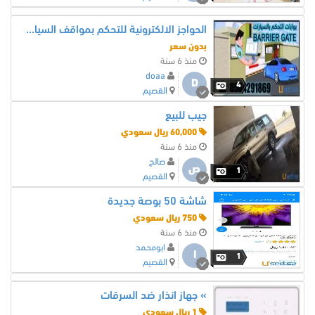
الحواجز الالكترونية للتحكم بمواقف السيارات 0564291869
بدون سعر
منذ 6 سنة
doaa
D
4
القصيم
جيب للبيع
60,000 ريال سعودي
منذ 6 سنة
صالح
ص
1
القصيم
شاشة 50 بوصة جديدة
750 ريال سعودي
منذ 6 سنة
ابومحمد
ا
1
القصيم
» جهاز انذار ضد السرقات
1 ريال سعودي