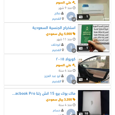
علي السوم
منذ 9 شهر
صالح
ص
1
القصيم
استخراج الجنسية السعودية
5,000 ريال سعودي
منذ 11 شهر
ابوخلف
ا
1
القصيم
كورولا ٢٠١٥
علي السوم
منذ 4 سنة
ابو عبد العزيز
ا
6
القصيم
ماك بوك برو 15 انش رتنا Macbook Pro مواصفات عالية
3,200 ريال سعودي
منذ 4 سنة
حسام
ح
10