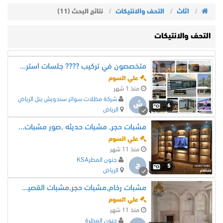
اثاث
التحف والانتيكات
نتائج البحث (11)
التحف والانتيكات
متخصصون في تركيب ???? جلسات استرحات خيام ملكية/ مظلات /وسواتر/ وهناجر/ ومستودعات/ وشبوك امنيه زراعية/ وجميع اعمال الحديد/ مظلات سيارات ’ مظلات ساحات
علي السوم
منذ 1 شهر
شركة مظلات سواتر سندويش بنل الرياض
ش
6
الرياض
مشبات حجر, مشبات حديثه ,صور مشبات ,مشبات,مشبات رخام
علي السوم
منذ 11 شهر
جنون المطرKSA
ج
5
الرياض
مشبات رخام,مشبات حجر,مشبات القصيم,مشبات الرياض,مشبات الشرقيه
علي السوم
منذ 11 شهر
جنون المطر6