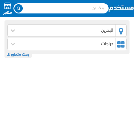
متاجر
البحرين
دراجات
بحث متطور