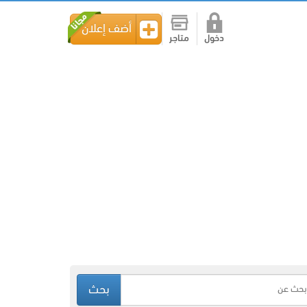
أضف إعلان
دخول
متاجر
بحث