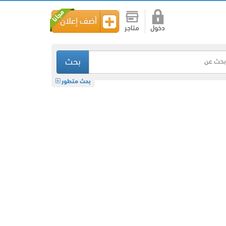
أضف إعلان
دخول
متاجر
بحث
بحث متطور