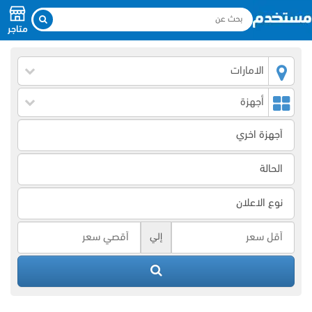
متاجر
الامارات
أجهزة
إلي