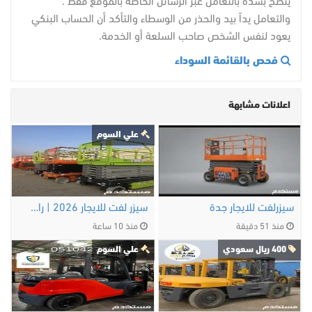
ينصح بشدة بالتعامل عبر الرسائل الخاصة بالموقع فقط .
والتعامل يداً بيد والحذر من الوسطاء والتأكد أن الحساب البنكي
يعود لنفس الشخص صاحب السلعة أو الخدمة.
فحص بالقائمة السوداء
اعلانات مشابهة
علي السوم
سيزرلفت للايجار جدة
سيزر لفت للايجار 2026 | رافعة مقصيةتاجير سيزر …
منذ 51 دقيقة
منذ 10 ساعة
400 ريال سعودي
علي السوم