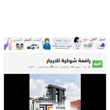
رافعة شوكية للايجار
للبيع
منذ 1 شهر |
مشاهدة : 64 |
رقم الاعلان : 16821