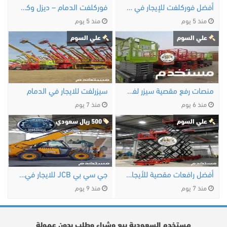
أفضل فوركلفت للإيجار في الدمام | ديزل، …
فوركلفت الدمام – ديزل وكهرباء وغاز LPG
منذ 5 يوم
منذ 5 يوم
علي السوم
علي السوم
منصات رفع مقصية سيزر لفت الدمام 8 متر 10 متر 12 …
سيزرلفت للايجار في الدمام
منذ 6 يوم
منذ 7 يوم
علي السوم
500 ريال سعودي
أفضل رافعات مقصية للأيجار جدة 8 متر 10 متر 12 …
جي سي بي JCB للايجار في الخبر | JCB تلسكوبي 9 متر …
منذ 7 يوم
منذ 9 يوم
مستخدم السعودية بيع وشراء وطلب بدون عمولة