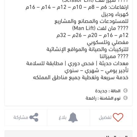
???? سيزر لفت (Scissor Lift)
ارتفاعات: 6م – 8م – 10م – 12م – 14م – 16م
كهرباء وديزل
للمستودعات والمصانع والمشاريع
???? مان لفت (Man Lift)
12م – 16م – 20م – 26م – 32م
مفصلي وتلسكوبي
للتركيبات والصيانة والمواقع الإنشائية
???? مميزاتنا
معدات حديثة | فحص دوري | مطابقة للسلامة
تأجير يومي – شهري – سنوي
خدمة سريعة وتغطية جميع مناطق المملكه
جديدة
الحالة :
رافعة
نوع الشاحنة :
 تفضيل
 بلاغ
 مشاركة