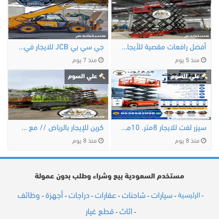
أفضل رافعات مقصية للأيجار جدة 8 متر 10 متر 12 …
جي سي بي JCB للايجار في الخبر | JCB تلسكوبي 9 متر …
منذ 5 يوم
منذ 7 يوم
علي السوم
علي السوم
سيزر لفت للايجار 8متر. 10متر. 12متر. 14متر. 16متر. …
كرين للإيجار بالرياض // مع سائقين ومشغلين …
منذ 8 يوم
منذ 8 يوم
مستخدم السعودية بيع وشراء وطلب بدون عمولة
سيارات
شاحنات
عقارات
دراجات
أجهزة
وظائف
الرئيسية
-
-
-
-
-
-
-
اثاث
قطع غيار
-
-