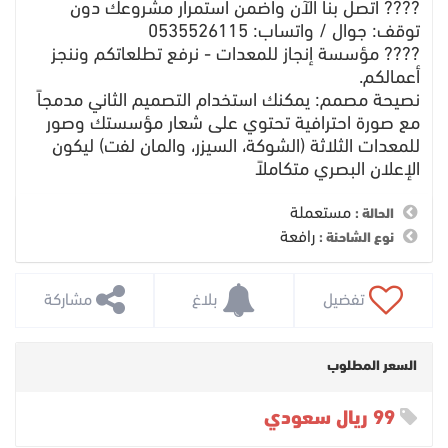
​???? اتصل بنا الآن واضمن استمرار مشروعك دون
توقف: جوال / واتساب: 0535526115
???? مؤسسة إنجاز للمعدات - نرفع تطلعاتكم وننجز
أعمالكم.
​نصيحة مصمم: يمكنك استخدام التصميم الثاني مدمجاً
مع صورة احترافية تحتوي على شعار مؤسستك وصور
للمعدات الثلاثة (الشوكة، السيزر، والمان لفت) ليكون
الإعلان البصري متكاملاً
مستعملة
الحالة :
رافعة
نوع الشاحنة :
 تفضيل
 بلاغ
 مشاركة
السعر المطلوب
99 ريال سعودي