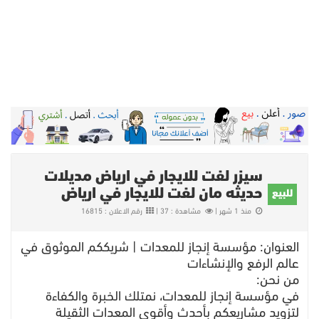
سيزر لفت للايجار في ارياض مديلات
حديثه مان لفت للايجار في ارياض
للبيع
منذ 1 شهر |
مشاهدة : 37 |
رقم الاعلان : 16815
العنوان: مؤسسة إنجاز للمعدات | شريككم الموثوق في
عالم الرفع والإنشاءات
​من نحن:
في مؤسسة إنجاز للمعدات، نمتلك الخبرة والكفاءة
لتزويد مشاريعكم بأحدث وأقوى المعدات الثقيلة