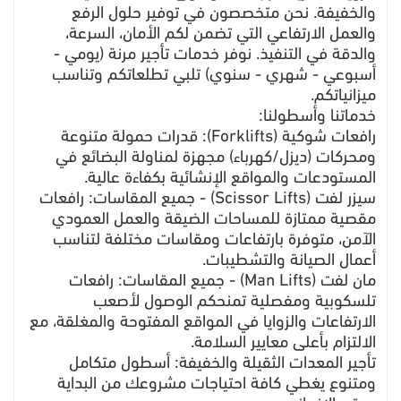
والخفيفة. نحن متخصصون في توفير حلول الرفع
والعمل الارتفاعي التي تضمن لكم الأمان، السرعة،
والدقة في التنفيذ. نوفر خدمات تأجير مرنة (يومي -
أسبوعي - شهري - سنوي) تلبي تطلعاتكم وتناسب
ميزانياتكم.
​خدماتنا وأسطولنا:
​رافعات شوكية (Forklifts): قدرات حمولة متنوعة
ومحركات (ديزل/كهرباء) مجهزة لمناولة البضائع في
المستودعات والمواقع الإنشائية بكفاءة عالية.
​سيزر لفت (Scissor Lifts) - جميع المقاسات: رافعات
مقصية ممتازة للمساحات الضيقة والعمل العمودي
الآمن، متوفرة بارتفاعات ومقاسات مختلفة لتناسب
أعمال الصيانة والتشطيبات.
​مان لفت (Man Lifts) - جميع المقاسات: رافعات
تلسكوبية ومفصلية تمنحكم الوصول لأصعب
الارتفاعات والزوايا في المواقع المفتوحة والمغلقة، مع
الالتزام بأعلى معايير السلامة.
​تأجير المعدات الثقيلة والخفيفة: أسطول متكامل
ومتنوع يغطي كافة احتياجات مشروعك من البداية