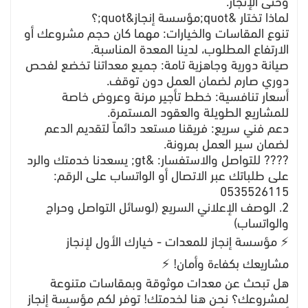
وحتى الإنجاز.
​لماذا تختار &quot;مؤسسة إنجاز&quot;؟
​تنوع المقاسات والخيارات: مهما كان حجم مشروعك أو
الارتفاع المطلوب، لدينا المعدة المناسبة.
​صيانة دورية وجاهزية تامة: جميع معداتنا تخضع لفحص
دوري صارم لضمان العمل دون توقف.
​أسعار تنافسية: خطط تأجير مرنة وعروض خاصة
للمشاريع الطويلة والعقود المستمرة.
​دعم فني سريع: فريقنا مستعد دائماً لتقديم الدعم
لضمان سير العمل بمرونة.
​???? للتواصل والاستفسار: &gt; يسعدنا خدمتك والرد
على طلباتك عبر الاتصال أو الواتساب على الرقم:
0535526115
​2. الوصف الإعلاني السريع (لوسائل التواصل وحراج
والواتساب)
​⚡ مؤسسة إنجاز للمعدات - خيارك الأول لإنجاز
مشاريعك بكفاءة وأمان! ⚡
​هل تبحث عن معدات موثوقة وبمقاسات متنوعة
لمشروعك؟ نحن هنا لخدمتك! توفر لكم مؤسسة إنجاز