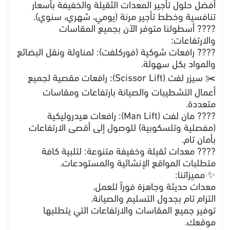
أفضل حلول تأجير المعدات الثقيلة والخفيفة بأسعار
تنافسية وخطط تأجير مرنة (يومي، شهري، سنوي).
​????️ أسطولنا متوفر الآن بجميع المقاسات
والارتفاعات:
​???? رافعات شوكية (فوركلفت): لمناولة ونقل البضائع
والمواد بكل سهولة.
​✂️ سيزر لفت (Scissor Lift): رافعات مقصية لجميع
أعمال التشطيبات والصيانة بارتفاعات ومقاسات
متعددة.
​????️ مان لفت (Man Lift): رافعات هيدروليكية
(مفصلية وتلسكوبية) للوصول إلى أقصى الارتفاعات
بأمان تام.
​????️ معدات ثقيلة وخفيفة متنوعة: لتلبية كافة
متطلبات المواقع الإنشائية والمستودعات.
​✨ مميزاتنا:
​معدات حديثة وجاهزة فوراً للعمل.
​التزام تام بجدول التسليم والصيانة.
​توفير جميع المقاسات والارتفاعات التي يتطلبها
موقعك.