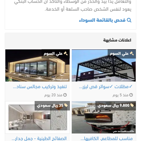
والتعامل يداً بيد والحذر من الوسطاء والتأكد أن الحساب البنكي
يعود لنفس الشخص صاحب السلعة أو الخدمة.
فحص بالقائمة السوداء
اعلانات مشابهة
علي السوم
علي السوم
✓مظلات ✓سواتر قص ليزر✓ برجولات✓ لكزان✓ …
تنفيذ وتركيب مجالس سنادويش بنل الرياض 0534044697
منذ 5 يوم
منذ 20 يوم
9,800 ريال سعودي
35 ريال سعودي
مناسب للمطاعم، الكافيهات، المشاريع …
الصفائح الطينية - جمل جدارك