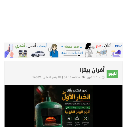
أفران بيتزا
للبيع
منذ 1 شهر |
مشاهدة : 34 |
رقم الاعلان : 16809