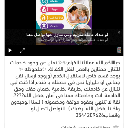
×
لو عندك عامله منزليه وتبي تتنازل عنها تواصل معنا
لو عندك عامله منزليه وتبي تتنازل عنها تواصل معنا
حيااااكم الله عملائنا الكرام✨✨ نعلن عن وجود خادمات
للتنازل ممتازين بالعمل لنقل الكفالة. ✨ملحوظه ✨
يوجد قسم خاص لاستقبال الخدم (ويوجد ارسال نقل
جماعي او طيران) نحن في خدمتك يا فندم اذا كنت تبي
تتنازل عن خادمتك بطريقة نظامية لضمان حقك وحق
الخادمة. انت وخادمتك معنا في أمان بفضل الله????.
ثقة لا تنتهي بعقود موثقة ومضمونه ( لسنا الوحيدون
ولكننا بفضل الله نرضيك ) للتواصل اتصال او
واتساب0544209626
بدون شهادات