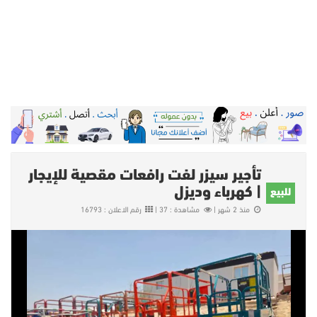
تأجير سيزر لفت رافعات مقصية للإيجار
| كهرباء وديزل
للبيع
منذ 2 شهر |
مشاهدة : 37 |
رقم الاعلان : 16793