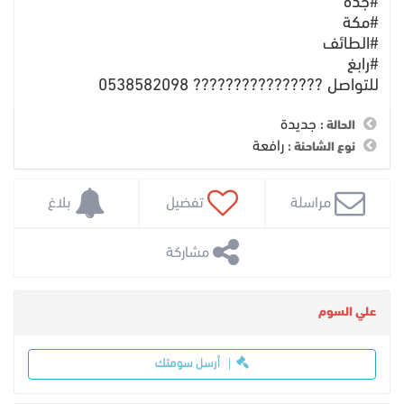
#جدة
#مكة
#الطائف
#رابغ
للتواصل ???????????????? 0538582098
جديدة
الحالة :
رافعة
نوع الشاحنة :
 مراسلة
 تفضيل
 بلاغ
 مشاركة
علي السوم
أرسل سومتك