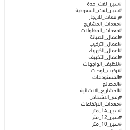
#سيزر_لفت_جدة
#سيزر_لفت_السعودية
#رافعات_للايجار
#معدات_المشاريع
#معدات_المقاولات
#اعمال_الصيانة
#اعمال_التركيب
#اعمال_الكهرباء
#اعمال_التكييف
#تنظيف_الواجهات
#تركيب_لوحات
#المستودعات
#المصانع
#المشاريع_الانشائية
#رفع_الاشخاص
#معدات_الارتفاعات
#سيزر_14_متر
#سيزر_12_متر
#سيزر_10_متر