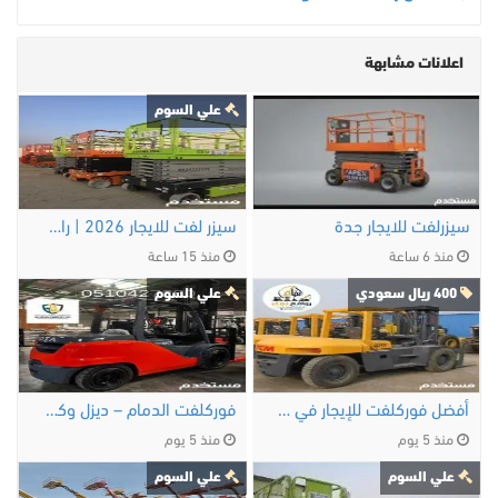
اعلانات مشابهة
علي السوم
سيزرلفت للايجار جدة
سيزر لفت للايجار 2026 | رافعة مقصيةتاجير سيزر …
منذ 6 ساعة
منذ 15 ساعة
400 ريال سعودي
علي السوم
أفضل فوركلفت للإيجار في الدمام | ديزل، …
فوركلفت الدمام – ديزل وكهرباء وغاز LPG
منذ 5 يوم
منذ 5 يوم
علي السوم
علي السوم