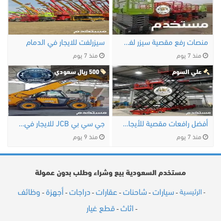
منصات رفع مقصية سيزر لفت الدمام 8 متر 10 متر 12 …
سيزرلفت للايجار في الدمام
منذ 7 يوم
منذ 7 يوم
علي السوم
500 ريال سعودي
أفضل رافعات مقصية للأيجار جدة 8 متر 10 متر 12 …
جي سي بي JCB للايجار في الخبر | JCB تلسكوبي 9 متر …
منذ 7 يوم
منذ 9 يوم
مستخدم السعودية بيع وشراء وطلب بدون عمولة
سيارات
شاحنات
عقارات
دراجات
أجهزة
وظائف
الرئيسية
-
-
-
-
-
-
-
اثاث
قطع غيار
-
-