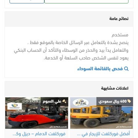
نصائح عامة
مستخدم
ينصح بشدة بالتعامل عبر الرسائل الخاصة بالموقع فقط .
والتعامل يداً بيد والحذر من الوسطاء والتأكد أن الحساب البنكي
يعود لنفس الشخص صاحب السلعة أو الخدمة.
فحص بالقائمة السوداء
اعلانات مشابهة
400 ريال سعودي
علي السوم
أفضل فوركلفت للإيجار في الدمام | ديزل، …
فوركلفت الدمام – ديزل وكهرباء وغاز LPG