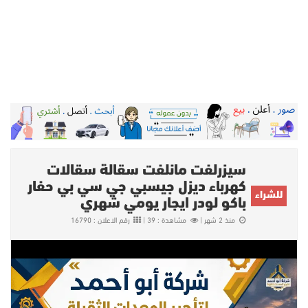
سيزرلفت مانلفت سقالة سقالات
كهرباء ديزل جيسبي جي سي بي حفار
للشراء
باكو لودر ايجار يومي شهري
منذ 2 شهر |
مشاهدة : 39 |
رقم الاعلان : 16790