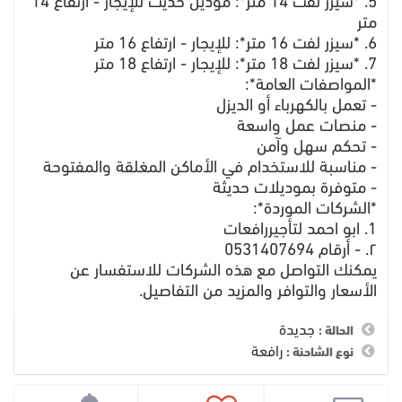
5. *سيزر لفت 14 متر*: موديل حديث للإيجار - ارتفاع 14
متر
6. *سيزر لفت 16 متر*: للإيجار - ارتفاع 16 متر
7. *سيزر لفت 18 متر*: للإيجار - ارتفاع 18 متر
*المواصفات العامة*:
- تعمل بالكهرباء أو الديزل
- منصات عمل واسعة
- تحكم سهل وآمن
- مناسبة للاستخدام في الأماكن المغلقة والمفتوحة
- متوفرة بموديلات حديثة
*الشركات الموردة*:
1. ابو احمد لتأجيررافعات
٢. - أرقام 0531407694
يمكنك التواصل مع هذه الشركات للاستفسار عن
الأسعار والتوافر والمزيد من التفاصيل.
جديدة
الحالة :
رافعة
نوع الشاحنة :