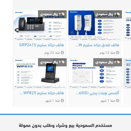
1 ريال سعودي
1 ريال سعودي
هاتف فندق جراند ستريم GHP611W
هاتف جراند ستريم GRP2615
منذ 12 يوم
منذ 23 يوم
1 ريال سعودي
1 ريال سعودي
…
أكسس بوينت ريجي Reyee RG-RAP2260(G) — الحل الأمثل …
هاتف جراند ستريم WP825 اللاسلكي تجربة اتصال …
منذ 1 شهر
منذ 1 شهر
مستخدم السعودية بيع وشراء وطلب بدون عمولة