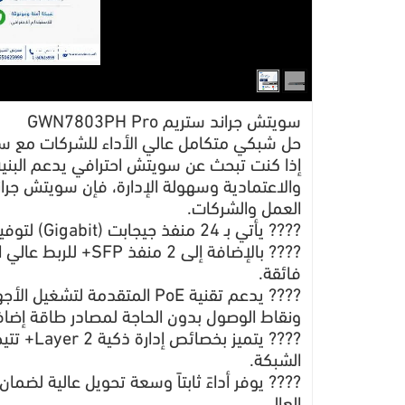
سويتش جراند ستريم GWN7803PH Pro
حل شبكي متكامل عالي الأداء للشركات مع سويتش جران
إذا كنت تبحث عن سويتش احترافي يدعم البنية 
العمل والشركات.
???? يأتي بـ 24 منفذ جيجابت (Gigabit) لتوفير اتصال سريع ومستقر لجميع الأجهزة داخل الشبكة.
???? بالإضافة إلى 2
فائقة.
???? يدعم تقنية PoE المتقدمة
ونقاط الوصول بدون الحاجة لمصادر طاقة إضاف
???? يتمي
الشبكة.
???? يوفر أداءً ثابتاً وسعة تحويل عالية لضم