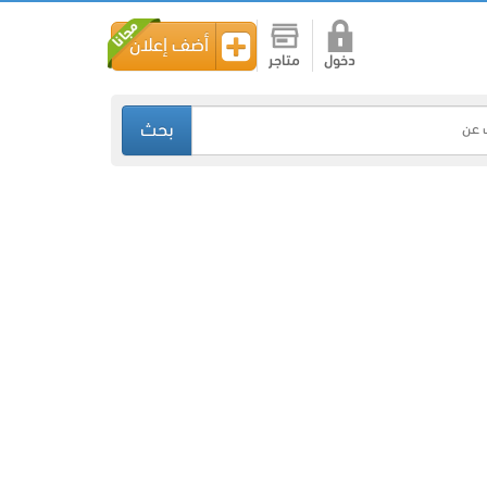
أضف إعلان
دخول
متاجر
بحث