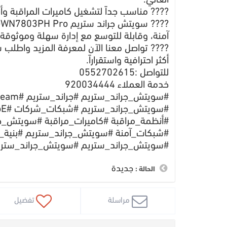
العالي.
???? مناسب جداً لتشغيل كاميرات المراقبة وأنظ
آمنة، وقابلة للتوسع مع إدارة سهلة وموثوقة.
أكثر احترافية واستقراراً.
للتواصل :0552702615
خدمة العملاء 920034444
#شبكات_آمنة #سويتش_جراند_ستريم #بنية_
#سويتش_جراند_ستريم #سويتش_جراند_ستري
جديدة
الحالة :
 مراسلة
 تفضيل