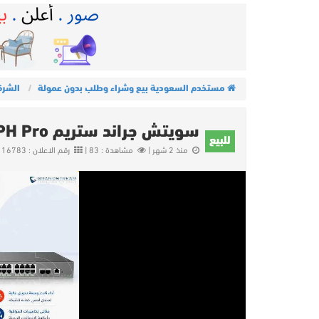
مستخدم السعودية بيع وشراء وطلب بدون عمولة
الشرق
سويتش جراند ستريم GWN7803PH Pro
للبيع
منذ 2 شهر |
مشاهدة : 83 |
رقم الاعلان : 16783