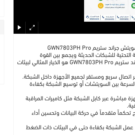
د ستريم GWN7803PH Pro
التحتية للشبكات الحديثة ويجمع بين القوة
والاعتمادية وسهولة الإدارة، فإن سويتش جراند ستريم GWN7803PH Pro هو الخيار المثالي لبيئات
 منفذ SFP+ للربط عالي السرعة بين السويتشات أو توسيع الشبكة بكفاءة
 لتشغيل الأجهزة مباشرة عبر كابل الشبكة مثل كاميرات المراقبة
ية.
ز بخصائص إدارة ذكية Layer 2+ تتيح تحكماً متقدماً في حركة البيانات وتحسين أداء
ان عمل الشبكة بكفاءة حتى في البيئات ذات الضغط