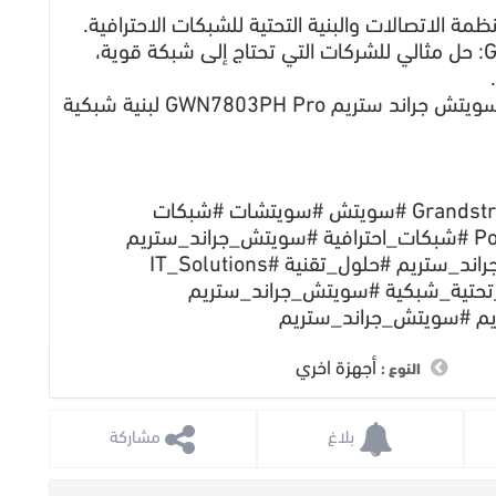
مة الاتصالات والبنية التحتية للشبكات الاحترافية.
???? سويتش جراند ستريم GWN7803PH Pro: حل مثالي للشركات التي تحتاج إلى شبكة قوية،
???? تواصل معنا الآن لمعرفة المزيد واطلب سويتش جراند ستريم GWN7803PH Pro لبنية شبكية
#سويتش_جراند_ستريم #جراند_ستريم #Grandstream #سويتش #سويتشات #شبكات
#سويتش_جراند_ستريم #شبكات_شركات #PoE #شبكات_احترافية #سويتش_جراند_ستريم
#أنظمة_مراقبة #كاميرات_مراقبة #سويتش_جراند_ستريم #حلول_تقنية #IT_Solutions
تحتية_شبكية #سويتش_جراند_ستريم
م #سويتش_جراند_ستريم
أجهزة اخري
النوع :
 بلاغ
 مشاركة