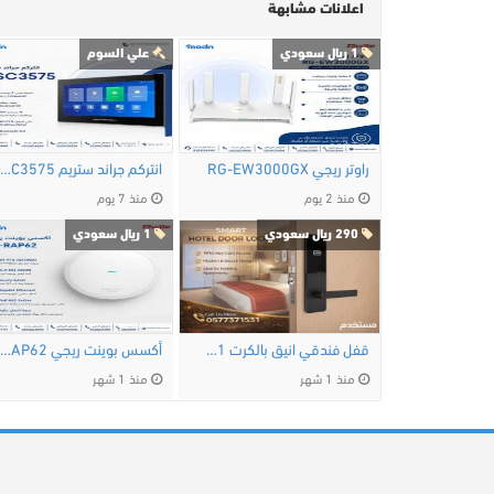
اعلانات مشابهة
1 ريال سعودي
علي السوم
راوتر ريجي RG-EW3000GX
انتركم جراند ستريم GSC3575
منذ 2 يوم
منذ 7 يوم
290 ريال سعودي
1 ريال سعودي
قفل فندقي انيق بالكرت 0577371531
أكسس بوينت ريجي Reyee RG-RAP62 هل تبحث عن أكسس 
منذ 1 شهر
منذ 1 شهر