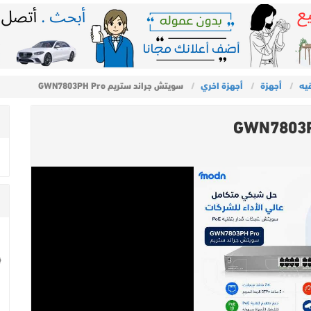
يه
أجهزة
أجهزة اخري
سويتش جراند ستريم GWN7803PH Pro