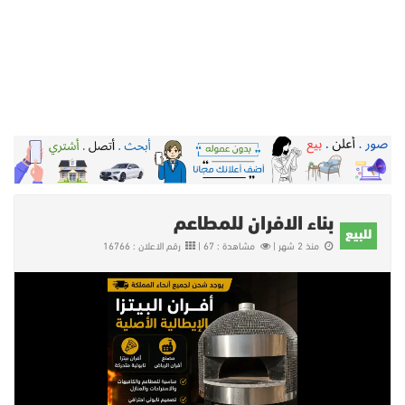
بناء الافران للمطاعم
للبيع
منذ 2 شهر |
مشاهدة : 67 |
رقم الاعلان : 16766