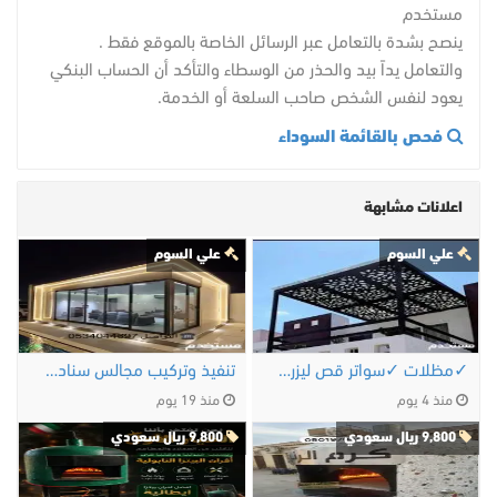
مستخدم
ينصح بشدة بالتعامل عبر الرسائل الخاصة بالموقع فقط .
والتعامل يداً بيد والحذر من الوسطاء والتأكد أن الحساب البنكي
يعود لنفس الشخص صاحب السلعة أو الخدمة.
فحص بالقائمة السوداء
اعلانات مشابهة
علي السوم
علي السوم
✓مظلات ✓سواتر قص ليزر✓ برجولات✓ لكزان✓ …
تنفيذ وتركيب مجالس سنادويش بنل الرياض 0534044697
منذ 4 يوم
منذ 19 يوم
9,800 ريال سعودي
9,800 ريال سعودي