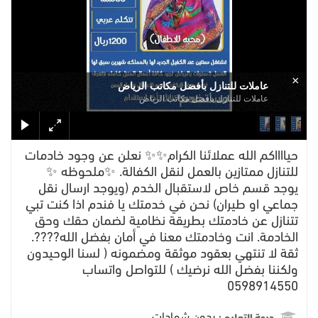
×
عاملات للتنازل بأفضل مكاتب الرياض
عاملات للتنازل بأفضل مكاتب الرياض
حيااااكم الله عملائنا الكرام✨✨ نعلن عن وجود خادمات
للتنازل ممتازين بالعمل لنقل الكفالة. ✨ملحوظه ✨
يوجد قسم خاص لاستقبال الخدم (ويوجد ارسال نقل
جماعي او طيران) نحن في خدمتك يا فندم اذا كنت تبي
تتنازل عن خادمتك بطريقة نظامية لضمان حقك وحق
الخادمة. انت وخادمتك معنا في أمان بفضل الله????.
ثقة لا تنتهي بعقود موثقة ومضمونه ( لسنا الوحيدون
ولكننا بفضل الله نرضيك ) للتواصل واتساب
0598914550
بدون شهادات