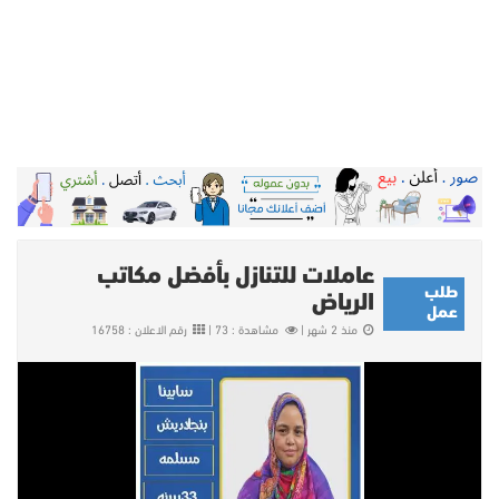
عاملات للتنازل بأفضل مكاتب
طلب
الرياض
عمل
منذ 2 شهر |
مشاهدة : 73 |
رقم الاعلان : 16758