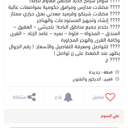
???? سواتر شرائح حديد مجلفن مقاوم للصدأ
???? مضلات مدارس ومرافق حكومية بمواصفات عالية
???? مضلات شينكو وقرميد معدني بعزل حراري ممتاز
???? إنشاء وتجهيز المستودعات والهناجر
???? نخدم جميع مناطق الباحة: بلجرشي – العقيق –
المندق – المخواة – قلوة – نمره – غامد الزناد – القرى
وكافة القرى والهجر المجاورة
???? للتواصل ومعرفة التفاصيل والأسعار: ( رقم الجوال
يظهر عند الضغط على زر تواصل )
???? ج
جديدة
الحالة :
الديكور والفنون
الفرع :
 تفضيل
 بلاغ
 مشاركة
علي السوم