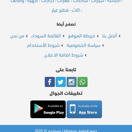
سيارات
شاحنات
عقارات
دراجات
أجهزة
وظائف
الرئيسية
-
-
-
-
-
-
-
اثاث
قطع غيار
-
-
تصفح أيضا
أتصل بنا
خريطة الموقع
القائمة السوداء
من نحن
سياسة الخصوصية
شروط الأستخدام
شروط اضافة الاعلان
تابعنا على
تطبيقات الجوال
Available on
Available on the
App Store
Google Play
جميع الحقوق محفوظة لـ مستخدم © 2025