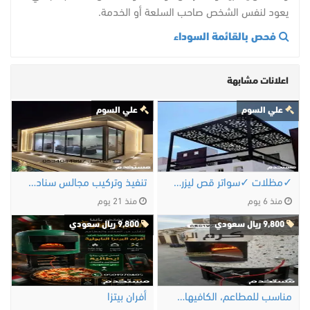
يعود لنفس الشخص صاحب السلعة أو الخدمة.
فحص بالقائمة السوداء
اعلانات مشابهة
علي السوم
علي السوم
✓مظلات ✓سواتر قص ليزر✓ برجولات✓ لكزان✓ …
تنفيذ وتركيب مجالس سنادويش بنل الرياض 0534044697
منذ 6 يوم
منذ 21 يوم
9,800 ريال سعودي
9,800 ريال سعودي
مناسب للمطاعم، الكافيهات، المشاريع …
أفران بيتزا