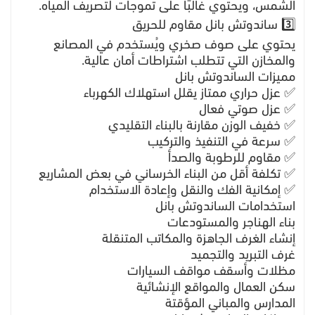
الشمس، ويحتوي غالبًا على تموجات لتصريف المياه.
3️⃣ ساندوتش بانل مقاوم للحريق
يحتوي على صوف صخري ويُستخدم في المصانع
والمخازن التي تتطلب اشتراطات أمان عالية.
مميزات الساندوتش بانل
✅ عزل حراري ممتاز يقلل استهلاك الكهرباء
✅ عزل صوتي فعال
✅ خفيف الوزن مقارنة بالبناء التقليدي
✅ سرعة في التنفيذ والتركيب
✅ مقاوم للرطوبة والصدأ
✅ تكلفة أقل من البناء الخرساني في بعض المشاريع
✅ إمكانية الفك والنقل وإعادة الاستخدام
استخدامات الساندوتش بانل
بناء الهناجر والمستودعات
إنشاء الغرف الجاهزة والمكاتب المتنقلة
غرف التبريد والتجميد
مظلات وأسقف مواقف السيارات
سكن العمال والمواقع الإنشائية
المدارس والمباني المؤقتة