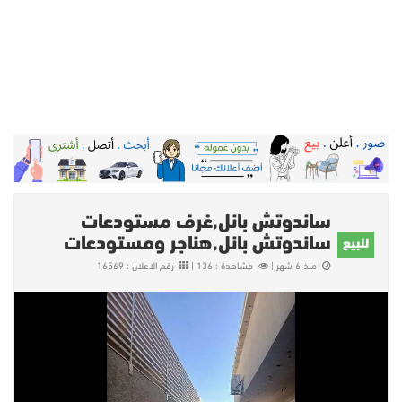
ساندوتش بانل,غرف مستودعات
ساندوتش بانل,هناجر ومستودعات
للبيع
منذ 6 شهر |
مشاهدة : 136 |
رقم الاعلان : 16569