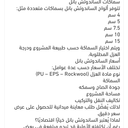
سماكات الساندوتش بانل
تتوفر ألواح الساندوتش بانل بسماكات متعددة مثل:
4 سم
5 سم
7.5 سم
10 سم
15 سم
ويتم اختيار السماكة حسب طبيعة المشروع ودرجة
العزل المطلوبة.
أسعار الساندوتش بانل
تختلف الأسعار حسب عدة عوامل:
نوع مادة العزل (PU – EPS – Rockwool)
السماكة
جودة الصاج وسمكه
مساحة المشروع
تكاليف النقل والتركيب
لذلك يُفضّل طلب معاينة ميدانية للحصول على عرض
سعر دقيق.
لماذا يُعتبر الساندوتش بانل خيارًا اقتصاديًا؟
رغم أن تكلفته الأولية قد تبدو مرتفعة في بعض