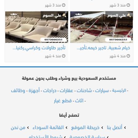
منذ 3 شهر
منذ 3 شهر
علي السوم
علي السوم
خيام شعبية, تاجير خيمه,تأجير طاولات …
تأجير طاولات وكراسي,ركنيات تراثية,جلسات …
منذ 4 شهر
منذ 4 شهر
مستخدم السعودية بيع وشراء وطلب بدون عمولة
سيارات
شاحنات
عقارات
دراجات
أجهزة
وظائف
الرئيسية
-
-
-
-
-
-
-
اثاث
قطع غيار
-
-
تصفح أيضا
أتصل بنا
خريطة الموقع
القائمة السوداء
من نحن
سياسة الخصوصية
شروط الأستخدام