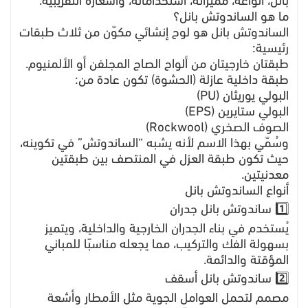
بانل، أنواعه، مميزاته، استخداماته، وأسعاره التقريبية.
ما هو الساندوتش بانل؟
الساندوتش بانل هو لوح إنشائي مكوّن من ثلاث طبقات
رئيسية:
طبقتان خارجيتان من ألواح الصاج المجلفن أو الألمنيوم.
طبقة داخلية عازلة (الحشوة) تكون عادة من:
البولي يوريثان (PU)
البولي ستايرين (EPS)
الصوف الصخري (Rockwool)
وسُمّي بهذا الاسم لأنه يشبه “الساندوتش” في تكوينه،
حيث تكون طبقة العزل في المنتصف بين طبقتين
معدنيتين.
أنواع الساندوتش بانل
1️⃣ ساندوتش بانل جدران
يُستخدم في بناء الجدران الخارجية والداخلية، ويتميز
بسهولة الفك والتركيب، مما يجعله مناسبًا للمباني
المؤقتة والدائمة.
2️⃣ ساندوتش بانل أسقف
مصمم لتحمل العوامل الجوية مثل الأمطار وأشعة