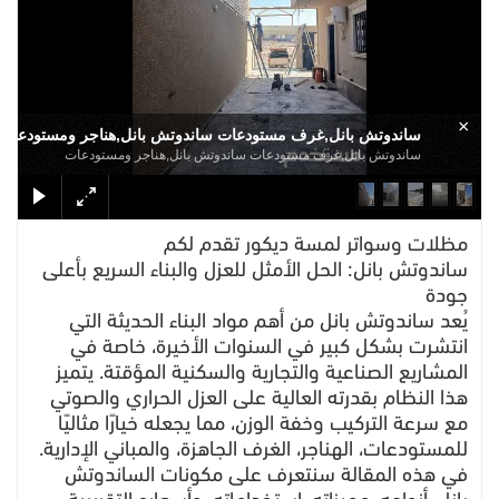
×
ساندوتش بانل,غرف مستودعات ساندوتش بانل,هناجر ومستودعات
ساندوتش بانل,غرف مستودعات ساندوتش بانل,هناجر ومستودعات
مظلات وسواتر لمسة ديكور تقدم لكم
ساندوتش بانل: الحل الأمثل للعزل والبناء السريع بأعلى
جودة
يُعد ساندوتش بانل من أهم مواد البناء الحديثة التي
انتشرت بشكل كبير في السنوات الأخيرة، خاصة في
المشاريع الصناعية والتجارية والسكنية المؤقتة. يتميز
هذا النظام بقدرته العالية على العزل الحراري والصوتي
مع سرعة التركيب وخفة الوزن، مما يجعله خيارًا مثاليًا
للمستودعات، الهناجر، الغرف الجاهزة، والمباني الإدارية.
في هذه المقالة سنتعرف على مكونات الساندوتش