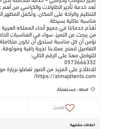
تأجير طاولات وكراسي – خدمة متكاملة لكل ا
تُعد خدمة تأجير الطاولات والكراسي من أهم 
التنظيم والراحة على المكان، وتُكمل المظهر العا
مناسبة عائلية بسيطة.
نُقدّم خدماتنا في جميع أنحاء المملكه العربية
من يبحث عن التميز، سواء في المناسبات الخاصة،
نؤمن أن كل مناسبة تستحق أن تكون متكاملة
التفاصيل لنمنح عملاءنا تجربة راقية وموثوقة.
للتواصل معنا على الرقم التالي:
0573666332
للاطلاع على المزيد من الصور تفضلو بزيارة موقع
https://almajdtents.com/
مستعملة
الحالة :
 تفضيل
اعلانات مشابهة