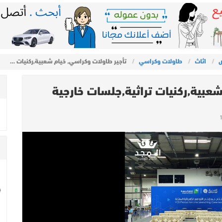
ض
اثاث
طاولات وكراسي
تأجير طاولات وكراسي, خيام شعبية,ركنيات …
عبية,ركنيات تراثية,جلسات خارجية