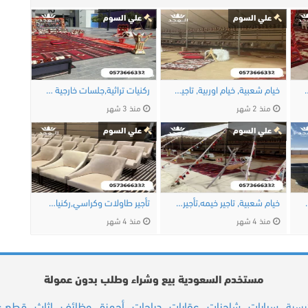
علي السوم
علي السوم
ارجية, تأجير طاولات …
خيام شعبية, خيام اوربية, تاجير خيمه, جلسات …
ركنيات تراثية,جلسات خارجية خيام اوروبية, …
منذ 2 شهر
منذ 3 شهر
علي السوم
علي السوم
ت للايجار,تاجير …
خيام شعبية, تاجير خيمه,تأجير طاولات …
تأجير طاولات وكراسي,ركنيات تراثية,جلسات …
منذ 4 شهر
منذ 4 شهر
مستخدم السعودية بيع وشراء وطلب بدون عمولة
سيارات
شاحنات
عقارات
دراجات
أجهزة
وظائف
اثاث
قطع غي
ئيسية