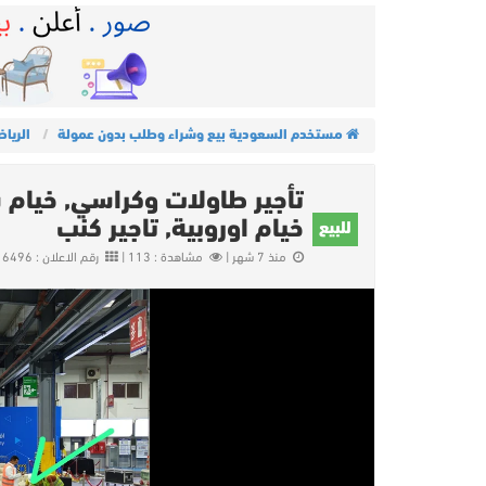
مستخدم السعودية بيع وشراء وطلب بدون عمولة
الريا
تأجير طاولات وكراسي, خيام ش
خيام اوروبية, تاجير كنب
للبيع
منذ 7 شهر |
مشاهدة : 113 |
رقم الاعلان : 16496