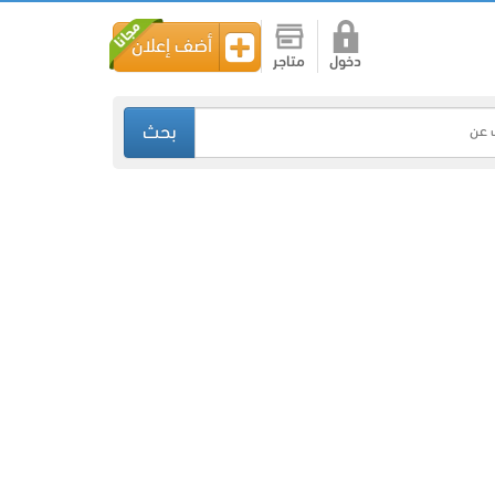
أضف إعلان
دخول
متاجر
بحث