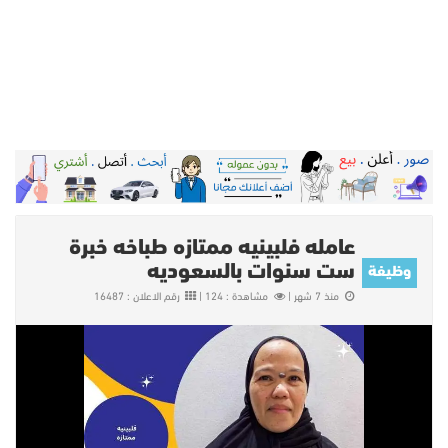
عامله فلبينيه ممتازه طباخه خبرة
ست سنوات بالسعوديه
وظيفة
منذ 7 شهر |
مشاهدة : 124 |
رقم الاعلان : 16487