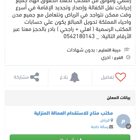
رسمي وموثق من المكتب لحفظ الحقوق انهاء جميع
إجراءات نقل الكفالة وإصدار وتجديد الإقامة في أسرع
وقت ممكن نتواجد في الرياض ونتعامل مع جميع مدن
واحياء المملكة تحويل المبالغ يكون علي حسابات
المكتب الرسمية ( اهلي + راجحي ) بادر بالحجز معنا عبر
الأرقام التالية: _ 0542180143
بدون شهادات
درجة التعليم :
اخري
الفرع :
 تفضيل
 بلاغ
 مشاركة
بيانات المعلن
مكتب متاح للاستقدام العمالة المنزلية
م
الرياض
رسالة خاصة