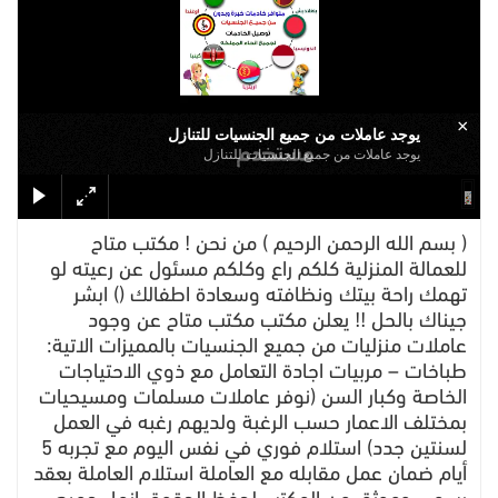
×
يوجد عاملات من جميع الجنسيات للتنازل
يوجد عاملات من جميع الجنسيات للتنازل
( بسم الله الرحمن الرحيم ) من نحن ! مكتب متاح
للعمالة المنزلية كلكم راع وكلكم مسئول عن رعيته لو
تهمك راحة بيتك ونظافته وسعادة اطفالك () ابشر
جيناك بالحل !! يعلن مكتب مكتب متاح عن وجود
عاملات منزليات من جميع الجنسيات بالمميزات الاتية:
طباخات – مربيات اجادة التعامل مع ذوي الاحتياجات
الخاصة وكبار السن (نوفر عاملات مسلمات ومسيحيات
بمختلف الاعمار حسب الرغبة ولديهم رغبه في العمل
لسنتين جدد) استلام فوري في نفس اليوم مع تجربه 5
أيام ضمان عمل مقابله مع العاملة استلام العاملة بعقد