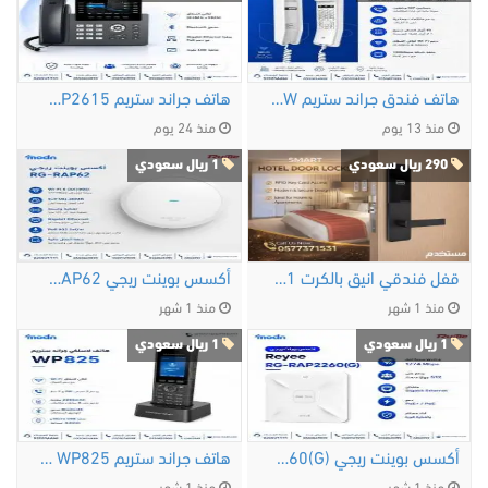
هاتف فندق جراند ستريم GHP611W
هاتف جراند ستريم GRP2615
منذ 13 يوم
منذ 24 يوم
290 ريال سعودي
1 ريال سعودي
قفل فندقي انيق بالكرت 0577371531
أكسس بوينت ريجي Reyee RG-RAP62 هل تبحث عن أكسس …
منذ 1 شهر
منذ 1 شهر
1 ريال سعودي
1 ريال سعودي
أكسس بوينت ريجي Reyee RG-RAP2260(G) — الحل الأمثل …
هاتف جراند ستريم WP825 اللاسلكي تجربة اتصال …