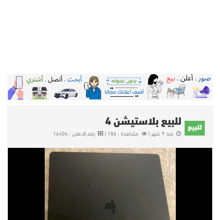
للبيع بلاستيشن 4
للبيع
منذ 9 شهر |
مشاهدة : 186 |
رقم الاعلان : 16404