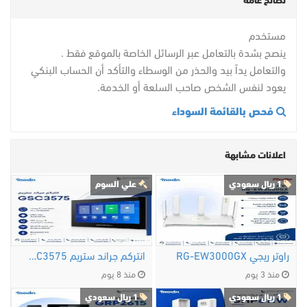
نصائح عامة
مستخدم
ينصح بشدة بالتعامل عبر الرسائل الخاصة بالموقع فقط .
والتعامل يداً بيد والحذر من الوسطاء والتأكد أن الحساب البنكي
يعود لنفس الشخص صاحب السلعة أو الخدمة.
فحص بالقائمة السوداء
اعلانات مشابهة
1 ريال سعودي
علي السوم
راوتر ريجي RG-EW3000GX
انتركم جراند ستريم GSC3575
منذ 3 يوم
منذ 8 يوم
1 ريال سعودي
1 ريال سعودي