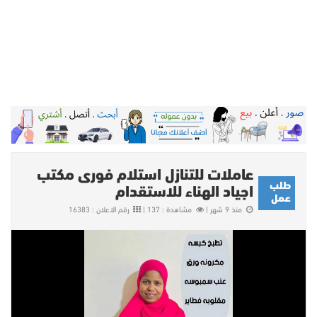
عاملات للتنازل استلام فورى مكتب
طلب
اجياد الهناء للاستقدام
عمل
منذ 9 شهر |
مشاهدة : 137 |
رقم الاعلان : 16383