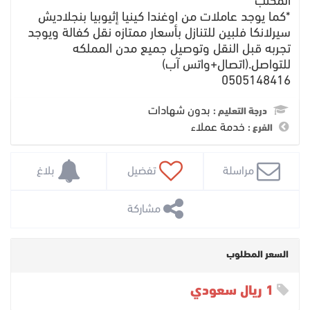
المكتب
*كما يوجد عاملات من اوغندا كينيا إثيوبيا بنجلاديش
سيرلانكا فلبين للتنازل بأسعار ممتازه نقل كفالة ويوجد
تجربه قبل النقل وتوصيل جميع مدن المملكه
للتواصل.(اتصال+واتس آب)
0505148416
بدون شهادات
درجة التعليم :
خدمة عملاء
الفرع :
 مراسلة
 تفضيل
 بلاغ
 مشاركة
السعر المطلوب
1 ريال سعودي