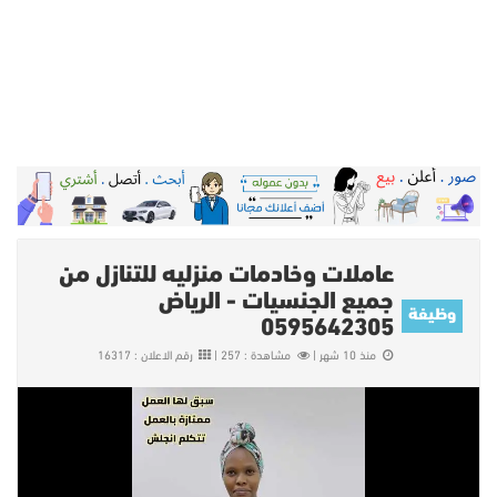
عاملات وخادمات منزليه للتنازل من
جميع الجنسيات - الرياض
وظيفة
0595642305
منذ 10 شهر |
مشاهدة : 257 |
رقم الاعلان : 16317