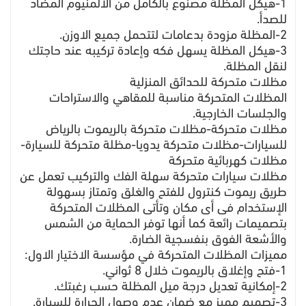
1-هيكل المظلة مصنوع بالكامل من الألمنيوم المضاد
للصدأ.
2-المظلة مزودة بدعامات لتتحمل جميع الاوزن.
3-هيكل المظلة يسهل فكه وإعادة تركيبه عند حاجتك
لنقل المظلة.
مظلات متحركة للحدائق المنزلية
المظلات المتحركة مناسبة للمقاهي والاستراحات
والجلسات الخارجية.
مظلات متحركة-مظلات متحركة بالريموت بالرياض
للسيارات-مظلات متحركة يدويا-مظلة متحركة للسيارة-
مظلات كهربائية متحركة
مظلات سيارات متحركة سهلة الفك والتركيب تعمل عن
طريق ريموت كنترول للفتح والغلق وتمتاز بسهولة
الإستخدام فى أى مكان وتأتى المظلات المتحركة
بتصميمات رائعة كما أنها توفر الحماية من الشمس
والأشعة الفوق بنفسجية الضارة.
مميزات المظلات المتحركة في مؤسسة الاختيار الاول:
1-فتح وإغلاق بالريموت خلال 8 ثواني.
2-إمكانية تعديل درجة ميل المظلة حسب رغبتك.
3-تصميم مميز مع ضمان عدم وصول الحرارة للسيارة.