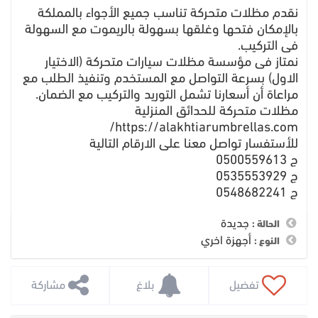
نقدم مظلات متحركة تناسب جميع الأجواء بالمملكة
بالإمكان فتحها وغلقها بسهولة بالريموت مع السهولة
فى التركيب.
نمتاز فى مؤسسة مظلات سيارات متحركة (الاختيار
الاول) بسرعة التواصل مع المستخدم وتنفيذ الطلب مع
مراعاة أن أسعارنا تشمل التوريد والتركيب مع الضمان.
مظلات متحركة للحدائق المنزلية
https://alakhtiarumbrellas.com/
للأستفسار تواصل معنا على الارقام التالية
ج 0500559613
ج 0535553929
ج 0548682241
جديدة
الحالة :
أجهزة اخري
النوع :
 تفضيل
 بلاغ
 مشاركة