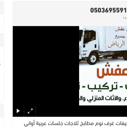
قل عفش حي الوزارات 0503695591 مكيفات غرف نوم مطابخ ثلاجات جلسات عربية أواني