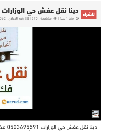
دينا نقل عفش حي الوزارات 0503695591
للشراء
منذ 1 سنة |
مشاهدة : 570 |
رقم الاعلان : 16062
دينا ن