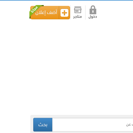
أضف إعلان
دخول
متاجر
بحث