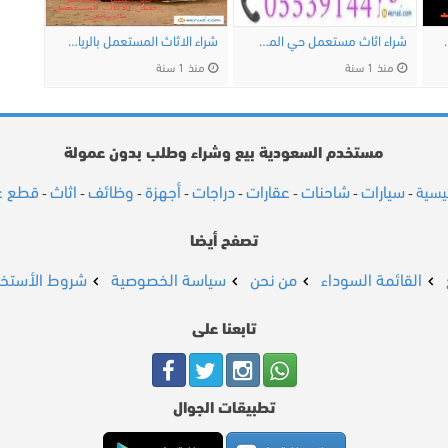
بيلية 0530099403
شراء اثاث مستعمل حي المصيف 0553914418
شراء الاثاث المستعمل بالرياض
منذ 1 سنة
منذ 1 سنة
مستخدم السعودية بيع وشراء وطلب بدون عمولة
سيارات
شاحنات
عقارات
دراجات
أجهزة
وظائف
اثاث
قطع غي
ئيسية
-
-
-
-
-
-
-
-
تصفح أيضا
القائمة السوداء
من نحن
سياسة الخصوصية
شروط الأستخد
تابعنا على
تطبيقات الجوال