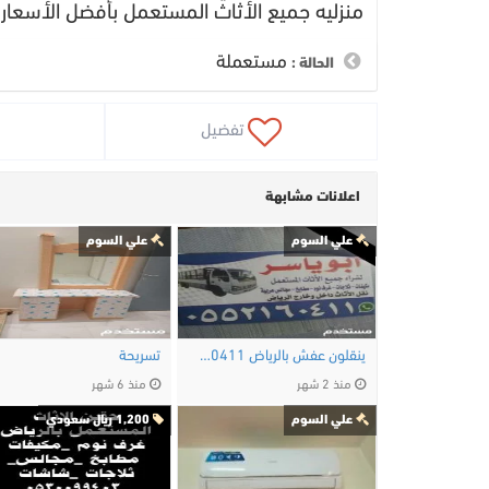
منزليه جميع الأثاث المستعمل بأفضل الأسعار 0503695591
مستعملة
الحالة :
 تفضيل
اعلانات مشابهة
علي السوم
علي السوم
ينقلون عفش بالرياض 0552160411
تسريحة
منذ 2 شهر
منذ 6 شهر
علي السوم
1,200 ريال سعودي