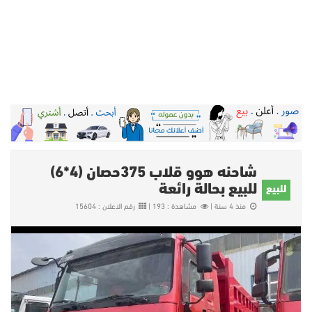
شاحنه هوو قلاب 375حصان (4*6)
للبيع بحالة رائعة
للبيع
منذ 4 سنة |
مشاهدة : 193 |
رقم الاعلان : 15604