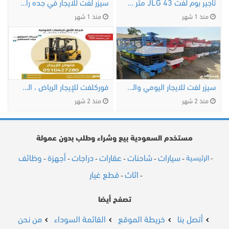
تأجير بوم لفت JLG 43 متر للإيجار في الرياض حي …
سيزر لفت للايجار في جده رافعات مقصيه …
منذ 1 شهر
منذ 1 شهر
سيزر لفت للايجار اليومي والشهري
فوركلفت للإيجار الرياض ، الدمام، جدة، تبوك …
منذ 2 شهر
منذ 2 شهر
مستخدم السعودية بيع وشراء وطلب بدون عمولة
سيارات
شاحنات
عقارات
دراجات
أجهزة
وظائف
الرئيسية
-
-
-
-
-
-
-
اثاث
قطع غيار
-
-
تصفح أيضا
أتصل بنا
خريطة الموقع
القائمة السوداء
من نحن