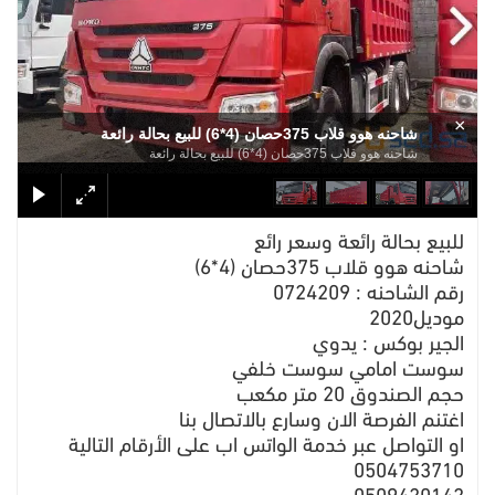
×
شاحنه هوو قلاب 375حصان (4*6) للبيع بحالة رائعة
شاحنه هوو قلاب 375حصان (4*6) للبيع بحالة رائعة
للبيع بحالة رائعة وسعر رائع
شاحنه هوو قلاب 375حصان (4*6)
رقم الشاحنه : 0724209
موديل2020
الجير بوكس : يدوي
سوست امامي سوست خلفي
حجم الصندوق 20 متر مكعب
اغتنم الفرصة الان وسارع بالاتصال بنا
او التواصل عبر خدمة الواتس اب على الأرقام التالية
0504753710