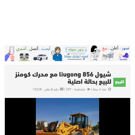
شيول liugong 856 مع محرك كومنز
للبيع بحالة اصلية
للبيع
منذ 4 سنة |
مشاهدة : 207 |
رقم الاعلان : 15528