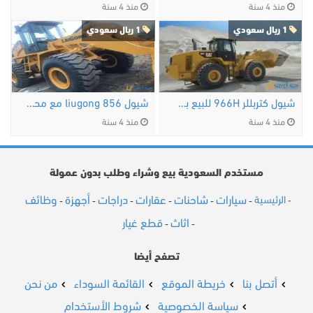
منذ 4 سنة
منذ 4 سنة
1 ريال سعودي
1 ريال سعودي
شيول كتربللر 966H للبيع بحالة اصلية
شيول liugong 856 مع محرك كومنز للبيع بسعر مناسب …
منذ 4 سنة
منذ 4 سنة
مستخدم السعودية بيع وشراء وطلب بدون عمولة
سيارات
شاحنات
عقارات
دراجات
أجهزة
وظائف
الرئيسية
-
-
-
-
-
-
-
اثاث
قطع غيار
-
-
تصفح أيضا
أتصل بنا
خريطة الموقع
القائمة السوداء
من نحن
سياسة الخصوصية
شروط الأستخدام