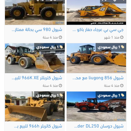
جي سي بي عرجاء حفار باكو لودر كتر مديل حديث …
شيول 980 سي بحالة ممتازة للبيع
منذ 1 شهر
منذ 4 سنة
1 ريال سعودي
1 ريال سعودي
شيول liugong 856 مع محرك كومنز للبيع باعلى جودة
شيول كتربللر 966K XE للبيع بافضل الاسعار
منذ 4 سنة
منذ 4 سنة
1 ريال سعودي
1 ريال سعودي
شيول دوسان Radlader DL250 للبيع
شيول كاتربلر 966h للبيع بسعر غير قابل …